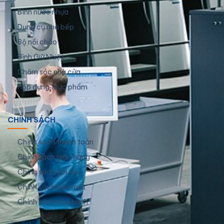
Bình nước nhựa
Dụng cụ nhà bếp
Bộ nồi chảo
Bình Giữ Nhiệt
Chăm sóc nhà cửa
Hộp đựng thực phẩm
CHÍNH SÁCH
Chính sách thanh toán
Chính sách giao hàng
Chính sách đổi trả
Chính sách bảo mật
Chính sách bảo hành