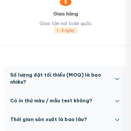
5
Giao hàng
Giao tận nơi toàn quốc
1-3 ngày
Số lượng đặt tối thiểu (MOQ) là bao
nhiêu?
MOQ từ 300 hộp tùy sản phẩm. Một số sản phẩm
Có in thử màu / mẫu test không?
đặc biệt có thể có MOQ khác nhau.
Có, chúng tôi hỗ trợ in thử trước khi sản xuất đại
Thời gian sản xuất là bao lâu?
trà. Chi phí in thử sẽ được tính vào đơn hàng
chính thức.