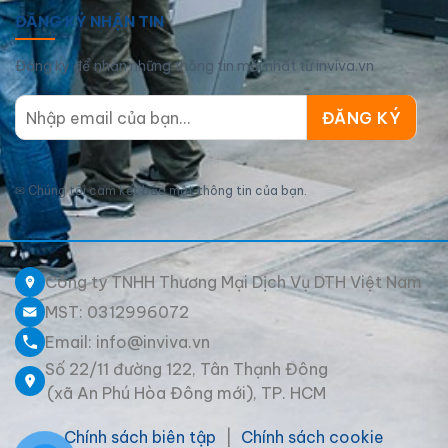
ĐĂNG KÝ NHẬN TIN
Đăng ký để nhận những thông tin mới nhất từ inviva.vn
✉
Chúng tôi cam kết bảo mật thông tin của bạn.
Công ty TNHH Thương Mại Dịch Vụ DTH Việt Nam
MST: 0312996072
Email: info@inviva.vn
Số 22/11 đường 122, Tân Thạnh Đông
(xã An Phú Hòa Đông mới), TP. HCM
Chính sách biên tập
|
Chính sách cookie