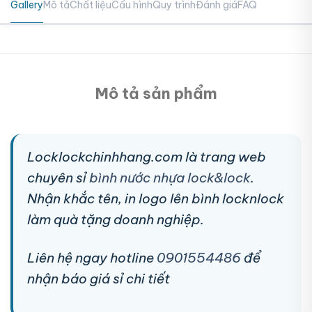
Gallery
Mô tả
Chất liệu
Cấu hình
Quy trình
Đánh giá
FAQ
Mô tả sản phẩm
Locklockchinhhang.com là trang web
chuyên sỉ
bình nước nhựa lock&lock
.
Nhận khắc tên, in logo lên bình locknlock
làm quà tặng doanh nghiệp.
Liên hệ ngay hotline
0901554486
để
nhận báo giá sỉ chi tiết