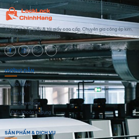
Xưởng in hộp giấy & túi giấy cao cấp. Chuyên gia công ép kim,
UV, dập nổi chuyên nghiệp.
HƯỚNG DẪN
Giới thiệu
Liên hệ
Sơ đồ website
Điều khoản sử dụng
SẢN PHẨM & DỊCH VỤ