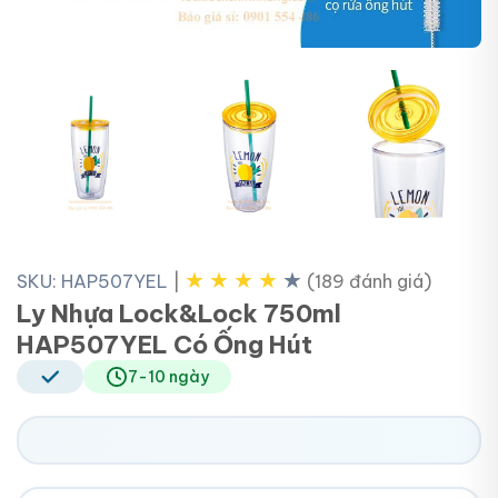
+3
★
★
★
★
★
SKU: HAP507YEL
|
(189 đánh giá)
Ly Nhựa Lock&Lock 750ml
HAP507YEL Có Ống Hút
7-10 ngày