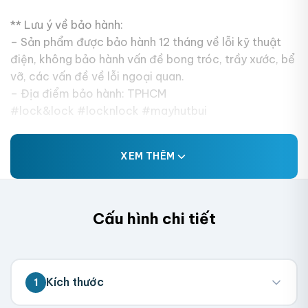
** Lưu ý về bảo hành:
– Sản phẩm được bảo hành 12 tháng về lỗi kỹ thuật
điện, không bảo hành vấn đề bong tróc, trầy xước, bể
vỡ, các vấn đề về lỗi ngoại quan.
– Địa điểm bảo hành: TPHCM
#lock&lock #locknlock #mayhutbui
XEM THÊM
Cấu hình chi tiết
Kích thước
1