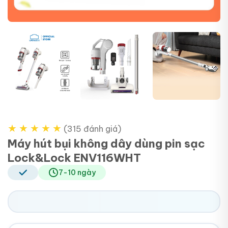
+4
★
★
★
★
★
(315 đánh giá)
Máy hút bụi không dây dùng pin sạc
Lock&Lock ENV116WHT
7-10 ngày