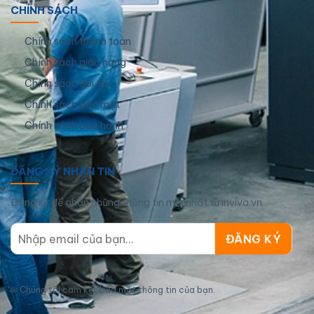
CHÍNH SÁCH
Chính sách thanh toán
Chính sách giao hàng
Chính sách đổi trả
Chính sách bảo mật
Chính sách bảo hành
ĐĂNG KÝ NHẬN TIN
Đăng ký để nhận những thông tin mới nhất từ inviva.vn
✉
Chúng tôi cam kết bảo mật thông tin của bạn.