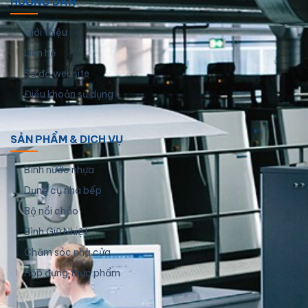
HƯỚNG DẪN
Giới thiệu
Liên hệ
Sơ đồ website
Điều khoản sử dụng
SẢN PHẨM & DỊCH VỤ
Bình nước nhựa
Dụng cụ nhà bếp
Bộ nồi chảo
Bình Giữ Nhiệt
Chăm sóc nhà cửa
Hộp đựng thực phẩm