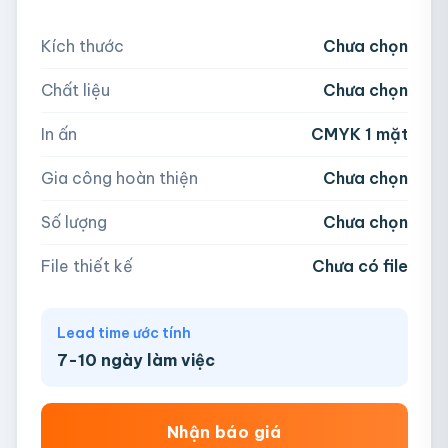
Nếu chưa có file, team sẽ hỗ trợ thiết kế.
Kích thước
Chưa chọn
5,000
Chất liệu
Chưa chọn
Hoặc nhập số lượng:
📁
In ấn
CMYK 1 mặt
−
+
hộp
Kéo thả file hoặc
click để chọn
Gia công hoàn thiện
Chưa chọn
AI, PDF, EPS, PSD, PNG, JPG (tối đa 50MB)
Số lượng
Chưa chọn
Chưa có file?
Bỏ qua, team hỗ trợ thiết kế →
File thiết kế
Chưa có file
Lead time ước tính
7-10 ngày làm việc
Nhận báo giá