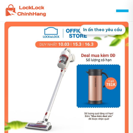
Skip
to
content
In ấn theo yêu cầu