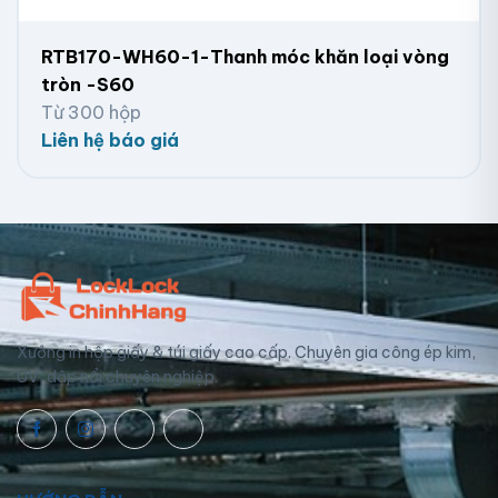
RTB170-WH60-1-Thanh móc khăn loại vòng
tròn -S60
Từ 300 hộp
Liên hệ báo giá
Xưởng in hộp giấy & túi giấy cao cấp. Chuyên gia công ép kim,
UV, dập nổi chuyên nghiệp.