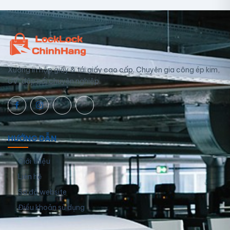
Xưởng in hộp giấy & túi giấy cao cấp. Chuyên gia công ép kim,
UV, dập nổi chuyên nghiệp.
HƯỚNG DẪN
Giới thiệu
Liên hệ
Sơ đồ website
Điều khoản sử dụng