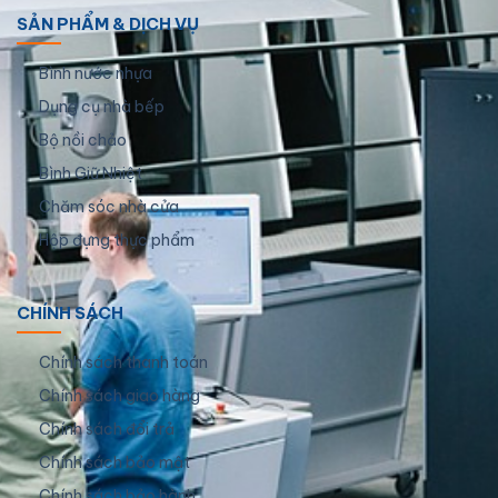
SẢN PHẨM & DỊCH VỤ
Bình nước nhựa
Dụng cụ nhà bếp
Bộ nồi chảo
Bình Giữ Nhiệt
Chăm sóc nhà cửa
Hộp đựng thực phẩm
CHÍNH SÁCH
Chính sách thanh toán
Chính sách giao hàng
Chính sách đổi trả
Chính sách bảo mật
Chính sách bảo hành