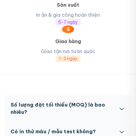
Sản xuất
In ấn & gia công hoàn thiện
5-7 ngày
5
Giao hàng
Giao tận nơi toàn quốc
1-3 ngày
Số lượng đặt tối thiểu (MOQ) là bao
nhiêu?
MOQ từ 300 hộp tùy sản phẩm. Một số sản phẩm
Có in thử màu / mẫu test không?
đặc biệt có thể có MOQ khác nhau.