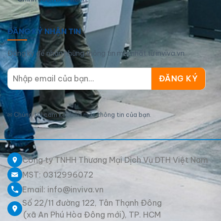
ĐĂNG KÝ NHẬN TIN
Đăng ký để nhận những thông tin mới nhất từ inviva.vn
✉
Chúng tôi cam kết bảo mật thông tin của bạn.
Công ty TNHH Thương Mại Dịch Vụ DTH Việt Nam
MST: 0312996072
Email: info@inviva.vn
Số 22/11 đường 122, Tân Thạnh Đông
(xã An Phú Hòa Đông mới), TP. HCM