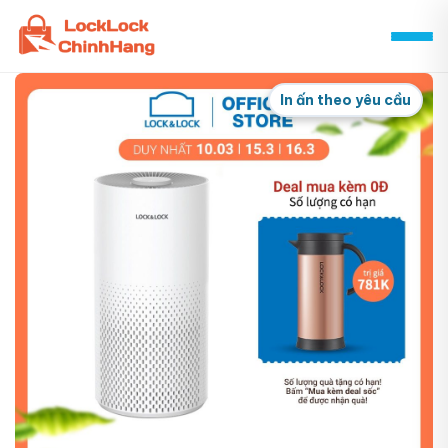
Skip
to
content
In ấn theo yêu cầu