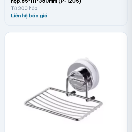
hộp,85*111*380mm (P-1205)
Từ 300 hộp
Liên hệ báo giá