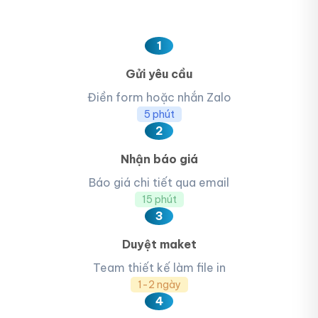
1
Gửi yêu cầu
Điền form hoặc nhắn Zalo
5 phút
2
Nhận báo giá
Báo giá chi tiết qua email
15 phút
3
Duyệt maket
Team thiết kế làm file in
1-2 ngày
4