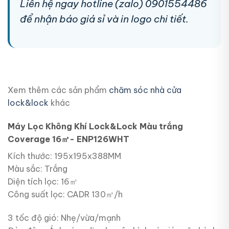
Liên hệ ngay hotline (zalo) 0901554486
để nhận báo giá sỉ và in logo chi tiết.
Xem thêm các sản phẩm
chăm sóc nhà cửa
lock&lock
khác
Máy Lọc Không Khí Lock&Lock Màu trắng
Coverage 16㎡- ENP126WHT
Kích thước: 195x195x388MM
Màu sắc: Trắng
Diện tích lọc: 16㎡
Công suất lọc: CADR 130㎥/h
3 tốc độ gió: Nhẹ/vừa/mạnh