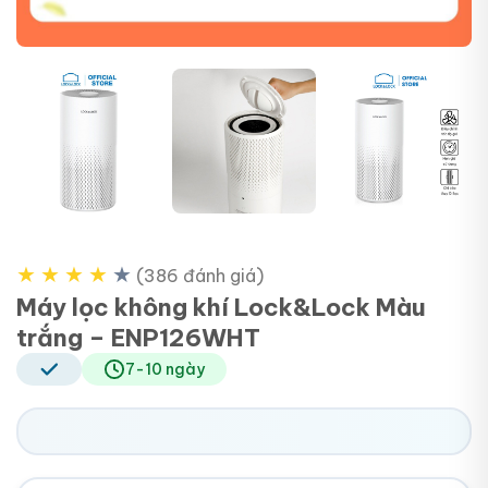
+4
★
★
★
★
★
(386 đánh giá)
Máy lọc không khí Lock&Lock Màu
trắng – ENP126WHT
7-10 ngày