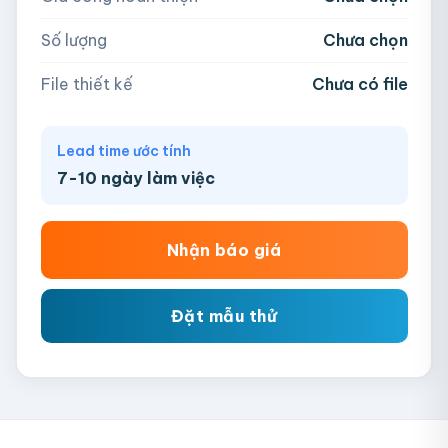
AI, PDF, EPS, PSD, PNG, JPG (tối đa 50MB)
Số lượng
Chưa chọn
Chưa có file?
Bỏ qua, team hỗ trợ thiết kế →
File thiết kế
Chưa có file
Lead time ước tính
7-10 ngày làm việc
Nhận báo giá
Đặt mẫu thử