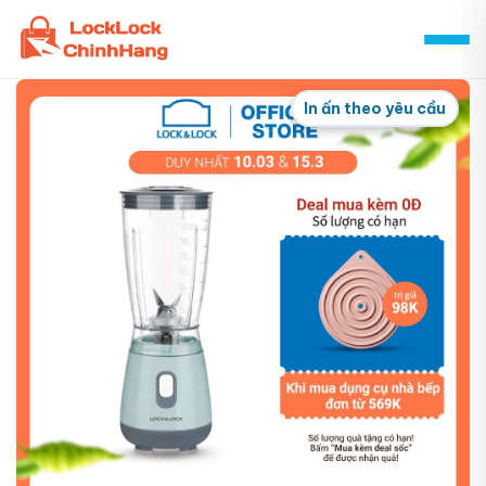
Skip
to
content
In ấn theo yêu cầu