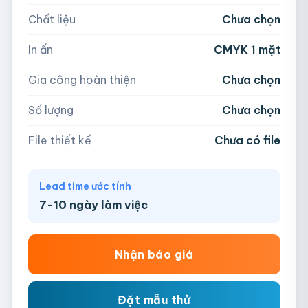
Chất liệu
Chưa chọn
Hoặc nhập số lượng:
📁
In ấn
CMYK 1 mặt
−
+
hộp
Kéo thả file hoặc
click để chọn
Gia công hoàn thiện
Chưa chọn
AI, PDF, EPS, PSD, PNG, JPG (tối đa 50MB)
Số lượng
Chưa chọn
Chưa có file?
Bỏ qua, team hỗ trợ thiết kế →
File thiết kế
Chưa có file
Lead time ước tính
7-10 ngày làm việc
Nhận báo giá
Đặt mẫu thử