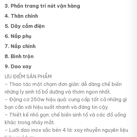
3. Phần trang trí nút vận hàng
4. Thân chính
5. Dây cắm điện
6. Nắp phụ
7. Nắp chính
8. Bình trộn
9. Dao xay
ƯU ĐIỂM SẢN PHẨM
– Thao tác một chạm đơn giản: dễ dàng chế biến
những ly sinh tố bổ dưỡng và thơm ngon nhất.
– Động cơ 250w hiệu quả: cung cấp tất cả những gì
bạn cần với hiệu suất nhanh và đáng tin cậy.
– Thiết kế nhỏ gọn: chế biến sinh tố và các đồ uống
khác trong nháy mắt.
– Lưỡi dao inox sắc bén 4 lá: xay nhuyễn nguyên liệu