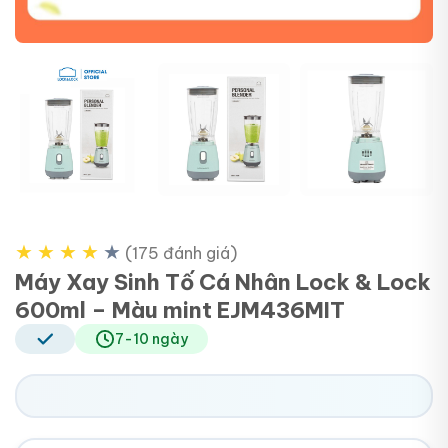
+2
★
★
★
★
★
(175 đánh giá)
Máy Xay Sinh Tố Cá Nhân Lock & Lock
600ml – Màu mint EJM436MIT
7-10 ngày