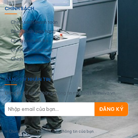
CHÍNH SÁCH
Chính sách thanh toán
Chính sách giao hàng
Chính sách đổi trả
Chính sách bảo mật
Chính sách bảo hành
ĐĂNG KÝ NHẬN TIN
Đăng ký để nhận những thông tin mới nhất từ inviva.vn
✉
Chúng tôi cam kết bảo mật thông tin của bạn.