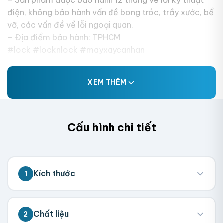
điện, không bảo hành vấn đề bong tróc, trầy xước, bể
vỡ, các vấn đề về lỗi ngoại quan.
– Địa điểm bảo hành: TPHCM
#lock #locknlock #mayxaycanhan
XEM THÊM
Cấu hình chi tiết
Kích thước
1
💡 Đo kích thước bên trong hộp (nơi chứa
Chất liệu
2
sản phẩm). Chúng tôi sẽ tính toán kích