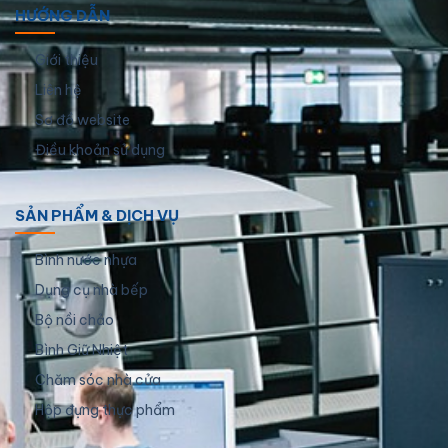
HƯỚNG DẪN
Giới thiệu
Liên hệ
Sơ đồ website
Điều khoản sử dụng
SẢN PHẨM & DỊCH VỤ
Bình nước nhựa
Dụng cụ nhà bếp
Bộ nồi chảo
Bình Giữ Nhiệt
Chăm sóc nhà cửa
Hộp đựng thực phẩm