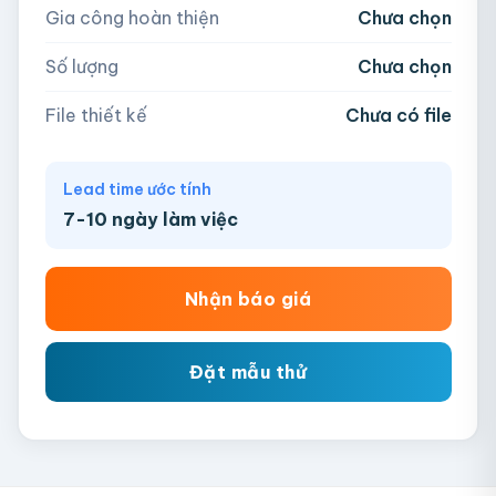
Gia công hoàn thiện
Chưa chọn
AI, PDF, EPS, PSD, PNG, JPG (tối đa 50MB)
Số lượng
Chưa chọn
Chưa có file?
Bỏ qua, team hỗ trợ thiết kế →
File thiết kế
Chưa có file
Lead time ước tính
7-10 ngày làm việc
Nhận báo giá
Đặt mẫu thử