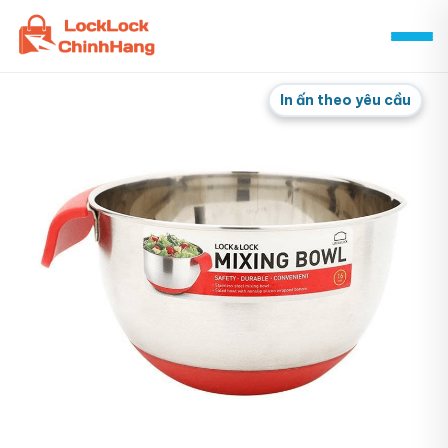
Skip
to
content
In ấn theo yêu cầu