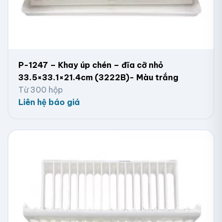
P-1247 – Khay úp chén – đĩa cỡ nhỏ
33.5×33.1×21.4cm (3222B)- Màu trắng
Từ 300 hộp
Liên hệ báo giá