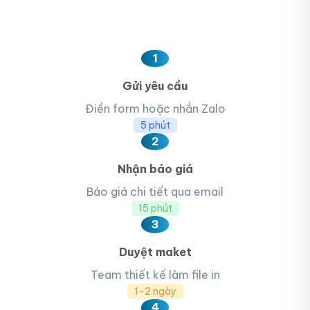
1
Gửi yêu cầu
Điền form hoặc nhắn Zalo
5 phút
2
Nhận báo giá
Báo giá chi tiết qua email
15 phút
3
Duyệt maket
Team thiết kế làm file in
1-2 ngày
4