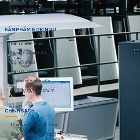
Điều khoản sử dụng
SẢN PHẨM & DỊCH VỤ
Bình nước nhựa
Dụng cụ nhà bếp
Bộ nồi chảo
Bình Giữ Nhiệt
Chăm sóc nhà cửa
Hộp đựng thực phẩm
CHÍNH SÁCH
Chính sách thanh toán
Chính sách giao hàng