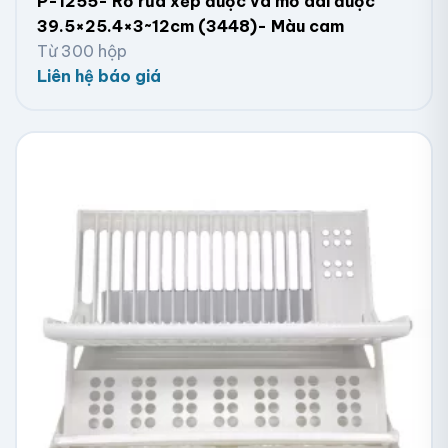
P-1255- Rổ rửa xếp được và mở dài được
39.5×25.4×3~12cm (3448)- Màu cam
Từ 300 hộp
Liên hệ báo giá