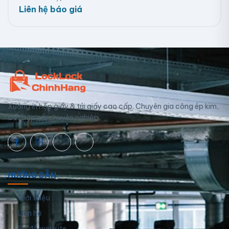
Liên hệ báo giá
Xưởng in hộp giấy & túi giấy cao cấp. Chuyên gia công ép kim,
UV, dập nổi chuyên nghiệp.
HƯỚNG DẪN
Giới thiệu
Liên hệ
Sơ đồ website