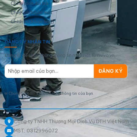
Chính sách đổi trả
Chính sách bảo mật
Chính sách bảo hành
ĐĂNG KÝ NHẬN TIN
Đăng ký để nhận những thông tin mới nhất từ inviva.vn
✉
Chúng tôi cam kết bảo mật thông tin của bạn.
Công ty TNHH Thương Mại Dịch Vụ DTH Việt Nam
MST: 0312996072