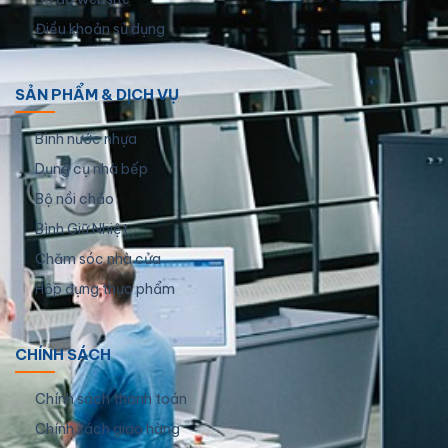
Điều khoản sử dụng
SẢN PHẨM & DỊCH VỤ
Bình nước nhựa
Dụng cụ nhà bếp
Bộ nồi chảo
Bình Giữ Nhiệt
Chăm sóc nhà cửa
Hộp đựng thực phẩm
CHÍNH SÁCH
Chính sách thanh toán
Chính sách giao hàng