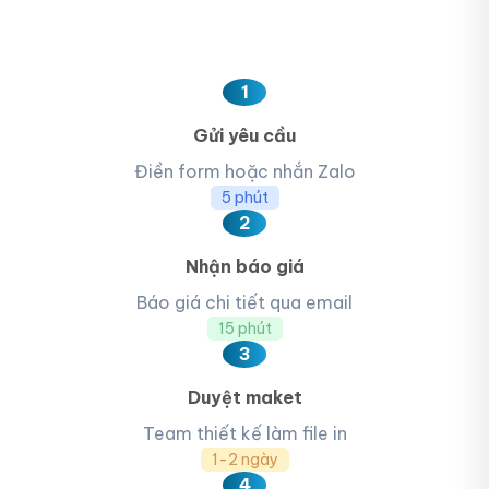
1
Gửi yêu cầu
Điền form hoặc nhắn Zalo
5 phút
2
Nhận báo giá
Báo giá chi tiết qua email
15 phút
3
Duyệt maket
Team thiết kế làm file in
1-2 ngày
4