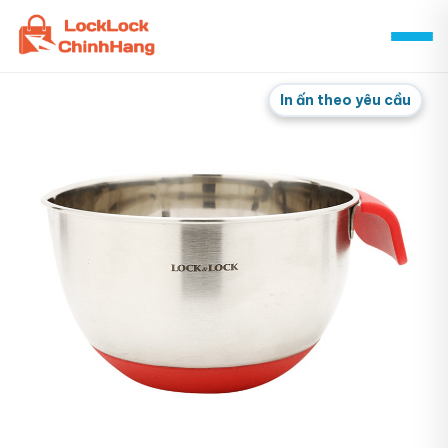
Skip
to
content
In ấn theo yêu cầu