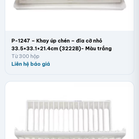
P-1247 – Khay úp chén – đĩa cỡ nhỏ
33.5×33.1×21.4cm (3222B)- Màu trắng
Từ 300 hộp
Liên hệ báo giá