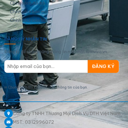
Chính sách đổi trả
Chính sách bảo mật
Chính sách bảo hành
ĐĂNG KÝ NHẬN TIN
Đăng ký để nhận những thông tin mới nhất từ inviva.vn
✉
Chúng tôi cam kết bảo mật thông tin của bạn.
Công ty TNHH Thương Mại Dịch Vụ DTH Việt Nam
MST: 0312996072