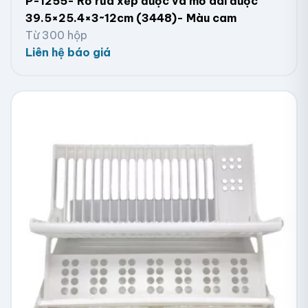
P-1255- Rổ rửa xếp được và mở dài được
39.5×25.4×3~12cm (3448)- Màu cam
Từ 300 hộp
Liên hệ báo giá