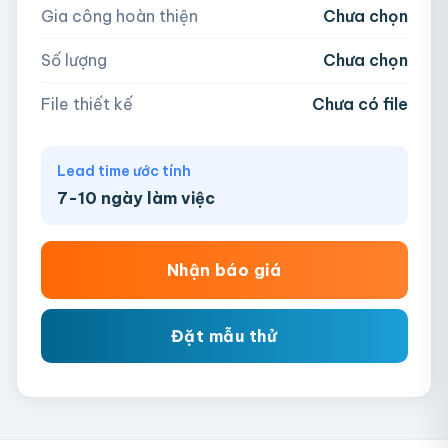
Gia công hoàn thiện
Chưa chọn
AI, PDF, EPS, PSD, PNG, JPG (tối đa 50MB)
Số lượng
Chưa chọn
Chưa có file?
Bỏ qua, team hỗ trợ thiết kế →
File thiết kế
Chưa có file
Lead time ước tính
7-10 ngày làm việc
Nhận báo giá
Đặt mẫu thử