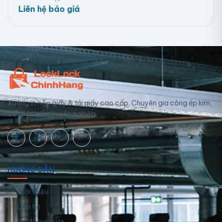
Liên hệ báo giá
Xưởng in hộp giấy & túi giấy cao cấp. Chuyên gia công ép kim,
UV, dập nổi chuyên nghiệp.
HƯỚNG DẪN
Giới thiệu
Liên hệ
Sơ đồ website