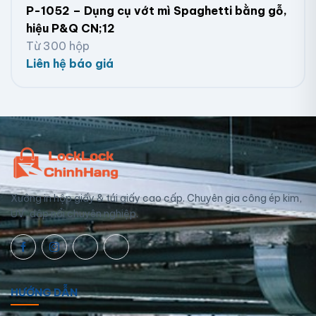
P-1052 – Dụng cụ vớt mì Spaghetti bằng gỗ,
hiệu P&Q CN;12
Từ 300 hộp
Liên hệ báo giá
Xưởng in hộp giấy & túi giấy cao cấp. Chuyên gia công ép kim,
UV, dập nổi chuyên nghiệp.
HƯỚNG DẪN