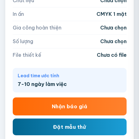
Chất liệu
Chưa chọn
Hoặc nhập số lượng:
📁
In ấn
CMYK 1 mặt
−
+
hộp
Kéo thả file hoặc
click để chọn
Gia công hoàn thiện
Chưa chọn
AI, PDF, EPS, PSD, PNG, JPG (tối đa 50MB)
Số lượng
Chưa chọn
Chưa có file?
Bỏ qua, team hỗ trợ thiết kế →
File thiết kế
Chưa có file
Lead time ước tính
7-10 ngày làm việc
Nhận báo giá
Đặt mẫu thử