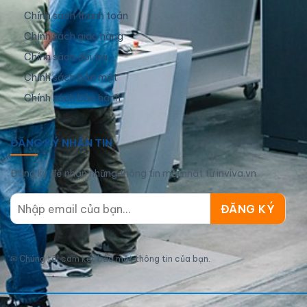
Chính sách thanh toán
Chính sách giao hàng
Chính sách đổi trả
Chính sách bảo mật
Chính sách bảo hành
ĐĂNG KÝ NHẬN TIN
Đăng ký để nhận những thông tin mới nhất từ inviva.vn
✉
Chúng tôi cam kết bảo mật thông tin của bạn.