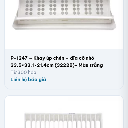
P-1247 – Khay úp chén – đĩa cỡ nhỏ
33.5×33.1×21.4cm (3222B)- Màu trắng
Từ 300 hộp
Liên hệ báo giá