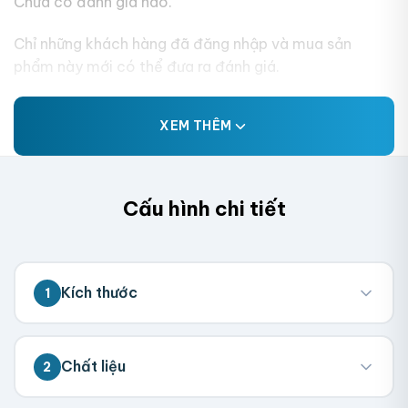
Chưa có đánh giá nào.
Chỉ những khách hàng đã đăng nhập và mua sản
phẩm này mới có thể đưa ra đánh giá.
XEM THÊM
Cấu hình chi tiết
Kích thước
1
💡 Đo kích thước bên trong hộp (nơi chứa
Chất liệu
2
sản phẩm). Chúng tôi sẽ tính toán kích
thước tổng thể.