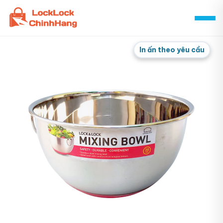
Skip
to
content
In ấn theo yêu cầu