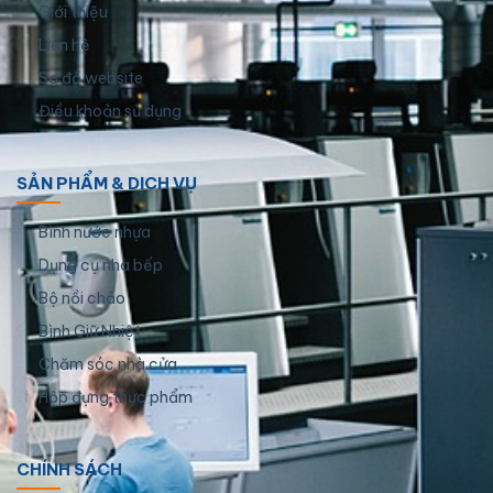
Giới thiệu
Liên hệ
Sơ đồ website
Điều khoản sử dụng
SẢN PHẨM & DỊCH VỤ
Bình nước nhựa
Dụng cụ nhà bếp
Bộ nồi chảo
Bình Giữ Nhiệt
Chăm sóc nhà cửa
Hộp đựng thực phẩm
CHÍNH SÁCH