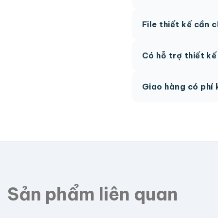
Thông thường 7-10 n
File thiết kế cần 
hệ để được tư vấn.
AI, PDF vector hoặc 
Có hỗ trợ thiết k
phí.
Có, team thiết kế h
Giao hàng có phí 
Giao toàn quốc, phí 
Sản phẩm liên quan