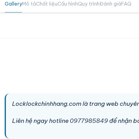
Gallery
Mô tả
Chất liệu
Cấu hình
Quy trình
Đánh giá
FAQ
Locklockchinhhang.com là trang web chuyên
Liên hệ ngay hotline
0977985849
để nhận báo