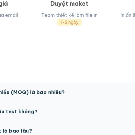
giá
Duyệt maket
ua email
Team thiết kế làm file in
In ấn 
1-2 ngày
thiểu (MOQ) là bao nhiêu?
 sản phẩm. Một số sản phẩm đặc biệt có thể có MOQ khá
ẫu test không?
in thử trước khi sản xuất đại trà. Chi phí in thử sẽ được tí
t là bao lâu?