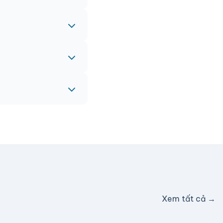
 gấp, vui lòng liên
eam sẽ hỗ trợ miễn
c hỗ trợ phí ship.
Xem tất cả →