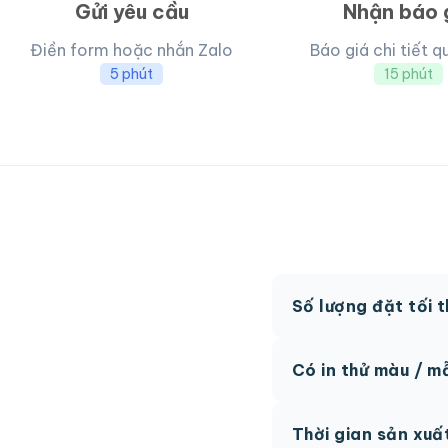
Gửi yêu cầu
Nhận báo 
Điền form hoặc nhắn Zalo
Báo giá chi tiết q
5 phút
15 phút
Số lượng đặt tối 
MOQ từ 300 hộp tùy
Có in thử màu / m
Có, chúng tôi hỗ trợ 
Thời gian sản xuấ
thức.