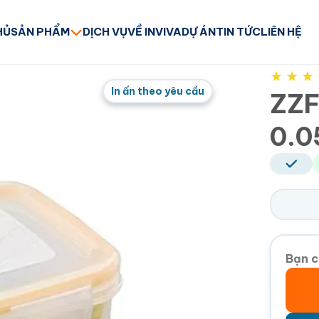
HỦ
SẢN PHẨM
DỊCH VỤ
VỀ INVIVA
DỰ ÁN
TIN TỨC
LIÊN HỆ
★
★
★
In ấn theo yêu cầu
ZZF
0.0
Bạn c