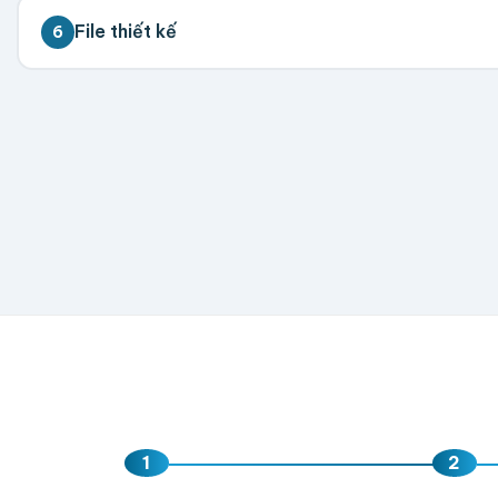
💡 Đặt càng nhiều giá càng tốt. Vui lòng liên hệ để 
File thiết kế
6
300
500
1,000
2,000
5,000
💡 Hỗ trợ AI, PDF, EPS, PSD, PNG (300dpi). Nếu chưa 
Hoặc nhập số lượng:
−
+
hộp
Kéo thả fil
AI, PDF, EPS, PS
Chưa có file?
Bỏ q
1
2