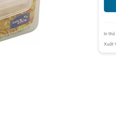
In th
Xuất 