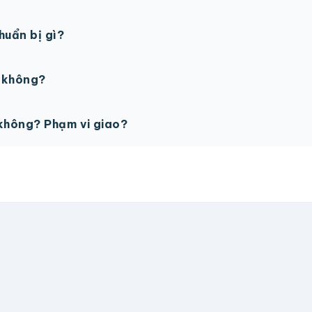
gày làm việc sau khi duyệt maket. Có thể rút ngắn nếu cần
chuẩn bị gì?
PSD với độ phân giải 300dpi. Nếu chưa có file thiết kế, t
ế không?
ỗ trợ miễn phí cho tất cả đơn hàng.
không? Phạm vi giao?
vận chuyển tính theo địa chỉ nhận hàng. Đơn lớn có thể đượ