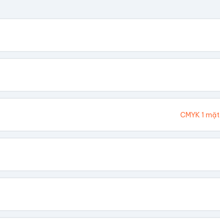
. Chúng tôi sẽ tính toán kích thước tổng thể.
Cao (cm)
Ivory 300gsm
CMYK 1 mặt
hông In
 Vàng
Dập Nổi