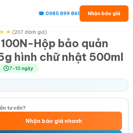
☎ 0985 899 861
Nhận báo giá
★
★
(207 đánh giá)
100N-Hộp bảo quản
5g hình chữ nhật 500ml
7-10 ngày
ần tư vấn?
Nhận báo giá nhanh