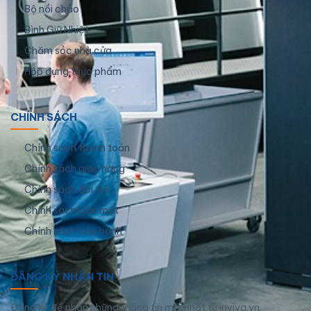
Bộ nồi chảo
Bình Giữ Nhiệt
Chăm sóc nhà cửa
Hộp đựng thực phẩm
CHÍNH SÁCH
Chính sách thanh toán
Chính sách giao hàng
Chính sách đổi trả
Chính sách bảo mật
Chính sách bảo hành
ĐĂNG KÝ NHẬN TIN
Đăng ký để nhận những thông tin mới nhất từ inviva.vn