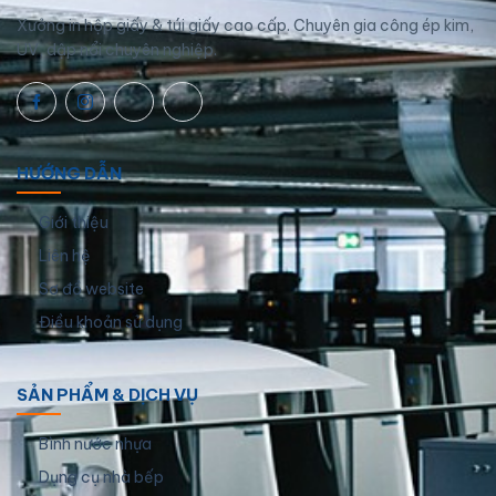
Xưởng in hộp giấy & túi giấy cao cấp. Chuyên gia công ép kim,
UV, dập nổi chuyên nghiệp.
HƯỚNG DẪN
Giới thiệu
Liên hệ
Sơ đồ website
Điều khoản sử dụng
SẢN PHẨM & DỊCH VỤ
Bình nước nhựa
Dụng cụ nhà bếp