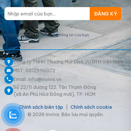
✉
Chúng tôi cam kết bảo mật thông tin của bạn.
Công ty TNHH Thương Mại Dịch Vụ DTH Việt Nam
MST: 0312996072
Email: info@inviva.vn
Số 22/11 đường 122, Tân Thạnh Đông
(xã An Phú Hòa Đông mới), TP. HCM
Chính sách biên tập
|
Chính sách cookie
© 2026 Inviva. Bảo lưu mọi quyền.