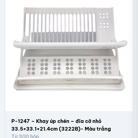
P-1247 – Khay úp chén – đĩa cỡ nhỏ
33.5×33.1×21.4cm (3222B)- Màu trắng
Từ 300 hộp