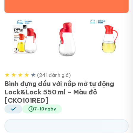
+2
★
★
★
★
★
(241 đánh giá)
Bình đựng dầu với nắp mở tự động
Lock&Lock 550 ml – Màu đỏ
[CKO101RED]
7-10 ngày