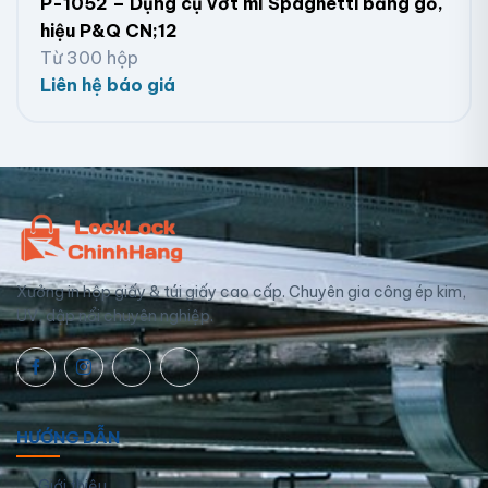
P-1052 – Dụng cụ vớt mì Spaghetti bằng gỗ,
hiệu P&Q CN;12
Từ 300 hộp
Liên hệ báo giá
Xưởng in hộp giấy & túi giấy cao cấp. Chuyên gia công ép kim,
UV, dập nổi chuyên nghiệp.
HƯỚNG DẪN
Giới thiệu