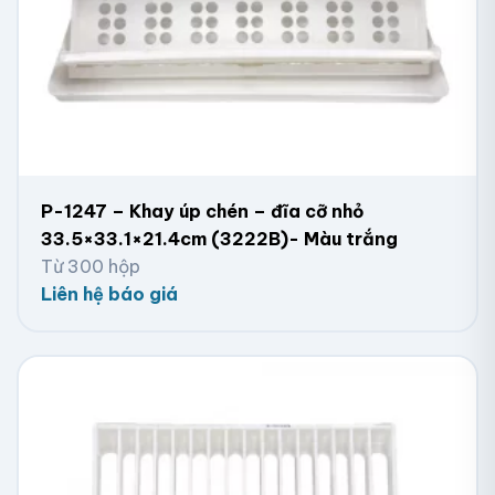
P-1247 – Khay úp chén – đĩa cỡ nhỏ
33.5×33.1×21.4cm (3222B)- Màu trắng
Từ 300 hộp
Liên hệ báo giá