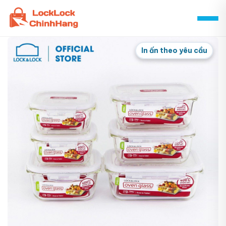
Skip
to
content
In ấn theo yêu cầu