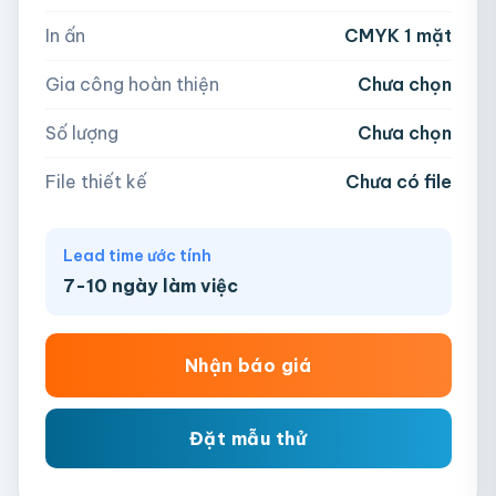
📁
In ấn
CMYK 1 mặt
−
+
hộp
Kéo thả file hoặc
click để chọn
Gia công hoàn thiện
Chưa chọn
AI, PDF, EPS, PSD, PNG, JPG (tối đa 50MB)
Số lượng
Chưa chọn
Chưa có file?
Bỏ qua, team hỗ trợ thiết kế →
File thiết kế
Chưa có file
Lead time ước tính
7-10 ngày làm việc
Nhận báo giá
Đặt mẫu thử