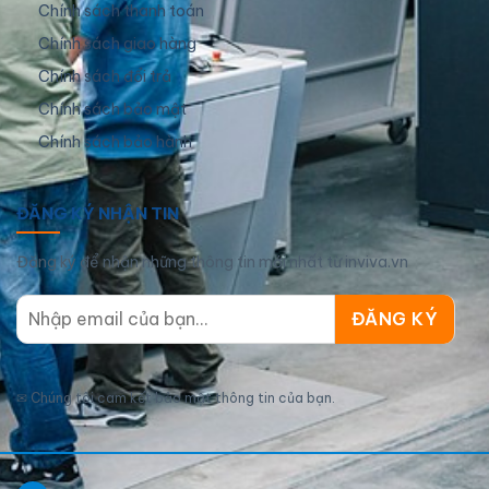
Chính sách thanh toán
Chính sách giao hàng
Chính sách đổi trả
Chính sách bảo mật
Chính sách bảo hành
ĐĂNG KÝ NHẬN TIN
Đăng ký để nhận những thông tin mới nhất từ inviva.vn
✉
Chúng tôi cam kết bảo mật thông tin của bạn.