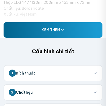
1 hộp LLG447 1130ml 200mm x 152mm x 72mm
Chất liệu: Borosilicate
Xuất xứ: Việt Nam
XEM THÊM
Cấu hình chi tiết
Kích thước
1
💡 Đo kích thước bên trong hộp (nơi chứa
Chất liệu
2
sản phẩm). Chúng tôi sẽ tính toán kích
thước tổng thể.