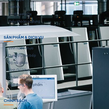
Liên hệ
Sơ đồ website
Điều khoản sử dụng
SẢN PHẨM & DỊCH VỤ
Bình nước nhựa
Dụng cụ nhà bếp
Bộ nồi chảo
Bình Giữ Nhiệt
Chăm sóc nhà cửa
Hộp đựng thực phẩm
CHÍNH SÁCH