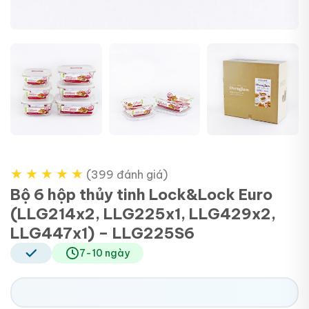
★
★
★
★
★
(399 đánh giá)
Bộ 6 hộp thủy tinh Lock&Lock Euro
(LLG214x2, LLG225x1, LLG429x2,
LLG447x1) – LLG225S6
7-10 ngày