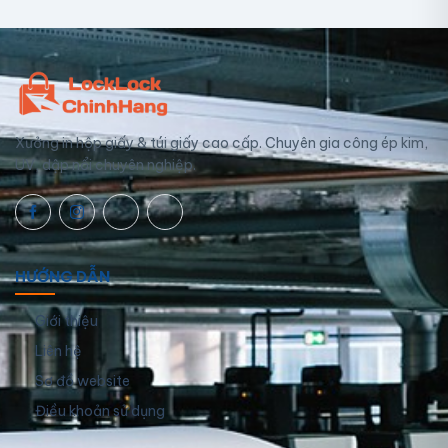
Xưởng in hộp giấy & túi giấy cao cấp. Chuyên gia công ép kim,
UV, dập nổi chuyên nghiệp.
HƯỚNG DẪN
Giới thiệu
Liên hệ
Sơ đồ website
Điều khoản sử dụng