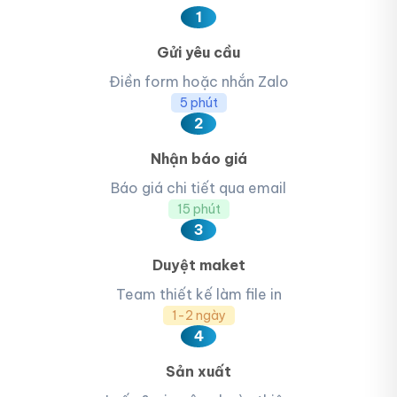
1
Gửi yêu cầu
Điền form hoặc nhắn Zalo
5 phút
2
Nhận báo giá
Báo giá chi tiết qua email
15 phút
3
Duyệt maket
Team thiết kế làm file in
1-2 ngày
4
Sản xuất