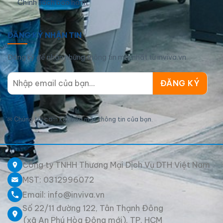
Chính sách bảo hành
ĐĂNG KÝ NHẬN TIN
Đăng ký để nhận những thông tin mới nhất từ inviva.vn
✉
Chúng tôi cam kết bảo mật thông tin của bạn.
Công ty TNHH Thương Mại Dịch Vụ DTH Việt Nam
MST: 0312996072
Email: info@inviva.vn
Số 22/11 đường 122, Tân Thạnh Đông
(xã An Phú Hòa Đông mới), TP. HCM