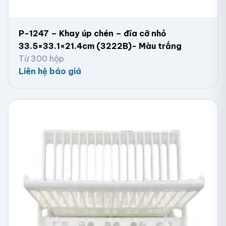
P-1247 – Khay úp chén – đĩa cỡ nhỏ
33.5×33.1×21.4cm (3222B)- Màu trắng
Từ 300 hộp
Liên hệ báo giá