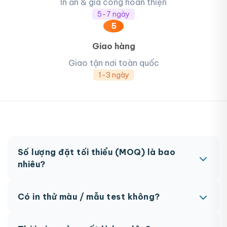
In ấn & gia công hoàn thiện
5-7 ngày
5
Giao hàng
Giao tận nơi toàn quốc
1-3 ngày
Số lượng đặt tối thiểu (MOQ) là bao
nhiêu?
MOQ từ 300 hộp tùy sản phẩm. Một số sản phẩm
Có in thử màu / mẫu test không?
đặc biệt có thể có MOQ khác nhau.
Có, chúng tôi hỗ trợ in thử trước khi sản xuất đại