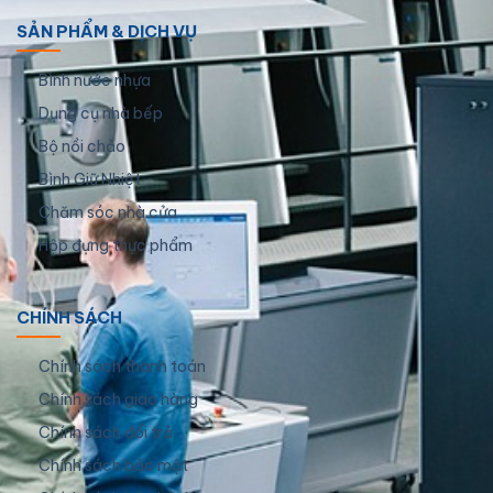
SẢN PHẨM & DỊCH VỤ
Bình nước nhựa
Dụng cụ nhà bếp
Bộ nồi chảo
Bình Giữ Nhiệt
Chăm sóc nhà cửa
Hộp đựng thực phẩm
CHÍNH SÁCH
Chính sách thanh toán
Chính sách giao hàng
Chính sách đổi trả
Chính sách bảo mật