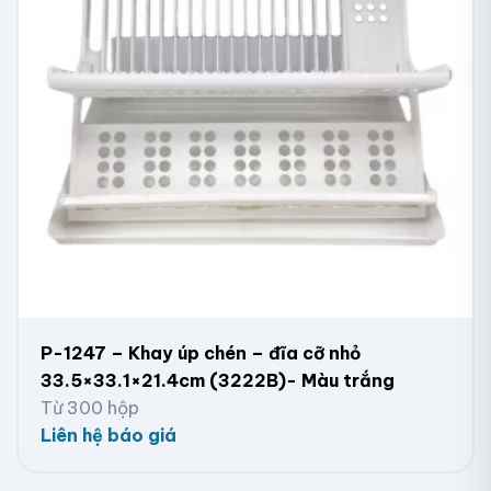
P-1247 – Khay úp chén – đĩa cỡ nhỏ
33.5×33.1×21.4cm (3222B)- Màu trắng
Từ 300 hộp
Liên hệ báo giá