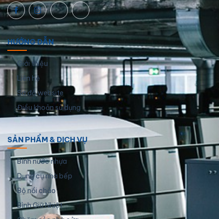
HƯỚNG DẪN
Giới thiệu
Liên hệ
Sơ đồ website
Điều khoản sử dụng
SẢN PHẨM & DỊCH VỤ
Bình nước nhựa
Dụng cụ nhà bếp
Bộ nồi chảo
Bình Giữ Nhiệt