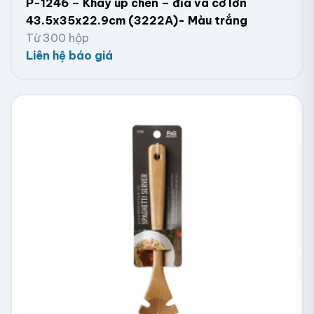
P-1246 – Khay úp chén – đĩa và cỡ lớn
43.5x35x22.9cm (3222A)- Màu trắng
Từ 300 hộp
Liên hệ báo giá