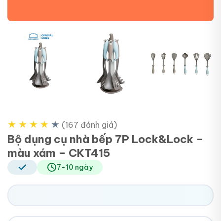
+4
★
★
★
★
★
(167 đánh giá)
Bộ dụng cụ nhà bếp 7P Lock&Lock –
màu xám – CKT415
7-10 ngày