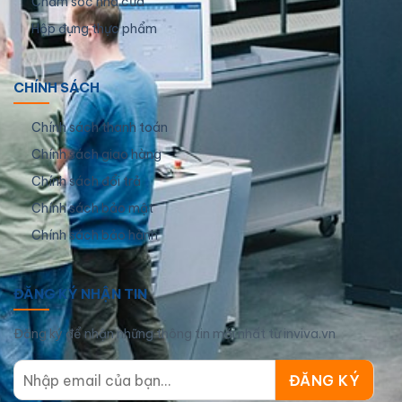
Chăm sóc nhà cửa
Hộp đựng thực phẩm
CHÍNH SÁCH
Chính sách thanh toán
Chính sách giao hàng
Chính sách đổi trả
Chính sách bảo mật
Chính sách bảo hành
ĐĂNG KÝ NHẬN TIN
Đăng ký để nhận những thông tin mới nhất từ inviva.vn