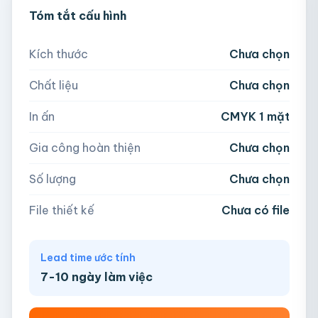
💡 Hỗ trợ AI, PDF, EPS, PSD, PNG (300dpi).
Tóm tắt cấu hình
300
500
1,000
2,000
Nếu chưa có file, team sẽ hỗ trợ thiết kế.
Kích thước
Chưa chọn
5,000
Chất liệu
Chưa chọn
Hoặc nhập số lượng:
📁
In ấn
CMYK 1 mặt
−
+
hộp
Kéo thả file hoặc
click để chọn
Gia công hoàn thiện
Chưa chọn
AI, PDF, EPS, PSD, PNG, JPG (tối đa 50MB)
Số lượng
Chưa chọn
Chưa có file?
Bỏ qua, team hỗ trợ thiết kế →
File thiết kế
Chưa có file
Lead time ước tính
7-10 ngày làm việc