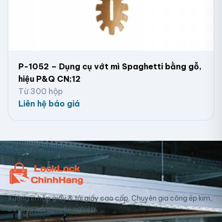
P-1052 – Dụng cụ vớt mì Spaghetti bằng gỗ,
hiệu P&Q CN;12
Từ 300 hộp
Liên hệ báo giá
Xưởng in hộp giấy & túi giấy cao cấp. Chuyên gia công ép kim,
UV, dập nổi chuyên nghiệp.