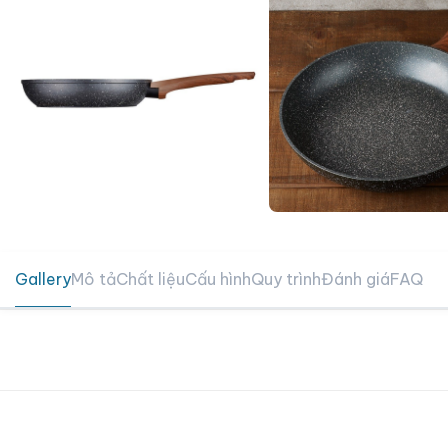
Gallery
Mô tả
Chất liệu
Cấu hình
Quy trình
Đánh giá
FAQ