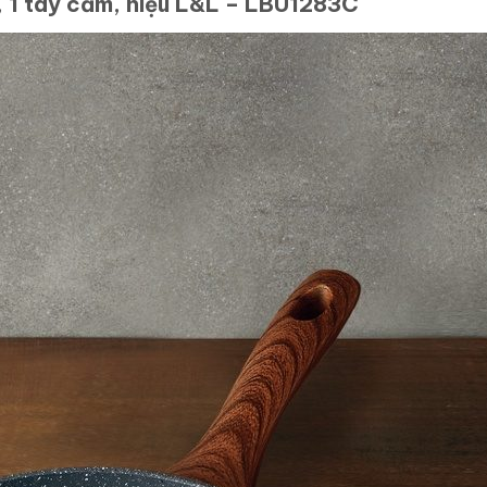
1 tay cầm, hiệu L&L – LBU1283C