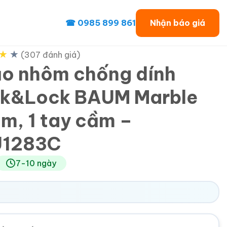
☎ 0985 899 861
Nhận báo giá
★
★
(307 đánh giá)
o nhôm chống dính
k&Lock BAUM Marble
m, 1 tay cầm –
U1283C
7-10 ngày