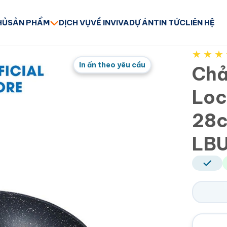
HỦ
SẢN PHẨM
DỊCH VỤ
VỀ INVIVA
DỰ ÁN
TIN TỨC
LIÊN HỆ
★
★
★
In ấn theo yêu cầu
Chả
Loc
28c
LB