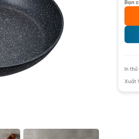
Bạn c
In th
Xuất 