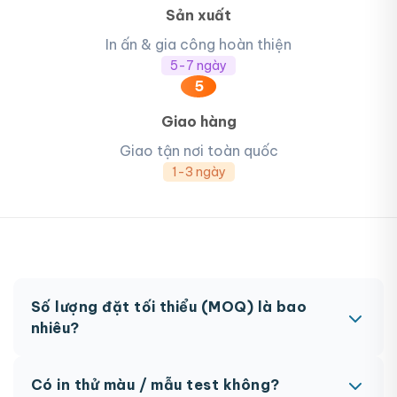
Sản xuất
In ấn & gia công hoàn thiện
5-7 ngày
5
Giao hàng
Giao tận nơi toàn quốc
1-3 ngày
Số lượng đặt tối thiểu (MOQ) là bao
nhiêu?
MOQ từ 300 hộp tùy sản phẩm. Một số sản phẩm
Có in thử màu / mẫu test không?
đặc biệt có thể có MOQ khác nhau.