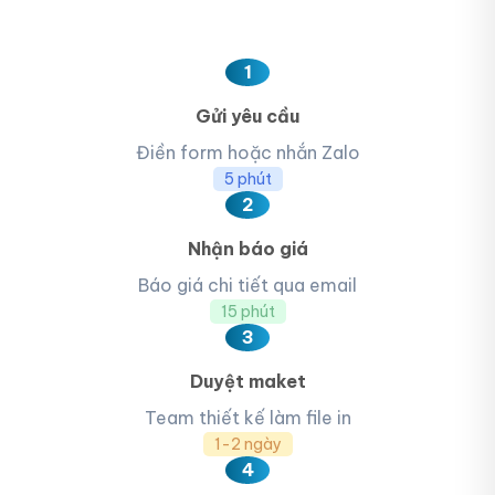
1
Gửi yêu cầu
Điền form hoặc nhắn Zalo
5 phút
2
Nhận báo giá
Báo giá chi tiết qua email
15 phút
3
Duyệt maket
Team thiết kế làm file in
1-2 ngày
4