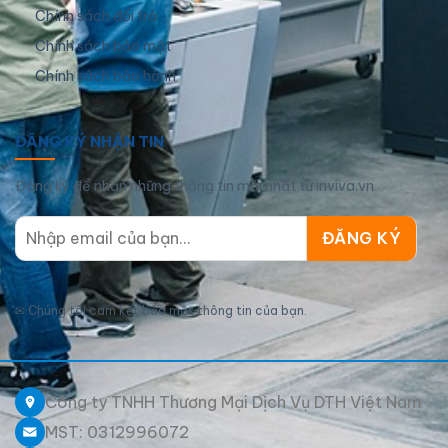
Chính sách đổi trả
Chính sách bảo mật
Chính sách bảo hành
ĐĂNG KÝ NHẬN TIN
Đăng ký để nhận những thông tin mới nhất từ inviva.vn
✉
Chúng tôi cam kết bảo mật thông tin của bạn.
Công ty TNHH Thương Mại Dịch Vụ DTH Việt Nam
MST: 0312996072