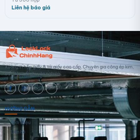
Liên hệ báo giá
Xưởng in hộp giấy & túi giấy cao cấp. Chuyên gia công ép kim,
UV, dập nổi chuyên nghiệp.
HƯỚNG DẪN
Giới thiệu
Liên hệ