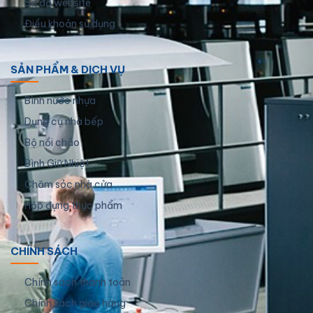
Sơ đồ website
Điều khoản sử dụng
SẢN PHẨM & DỊCH VỤ
Bình nước nhựa
Dụng cụ nhà bếp
Bộ nồi chảo
Bình Giữ Nhiệt
Chăm sóc nhà cửa
Hộp đựng thực phẩm
CHÍNH SÁCH
Chính sách thanh toán
Chính sách giao hàng