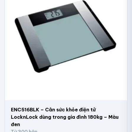
ENC516BLK – Cân sức khỏe điện tử
LocknLock dùng trong gia đình 180kg – Màu
đen
Từ 300 hộp