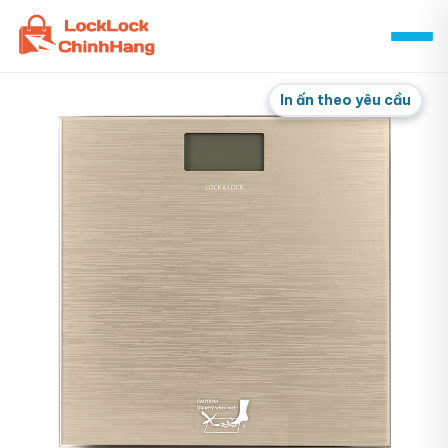
Skip
to
content
In ấn theo yêu cầu