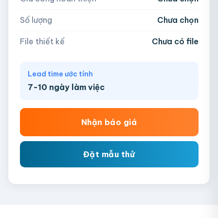
AI, PDF, EPS, PSD, PNG, JPG (tối đa 50MB)
Số lượng
Chưa chọn
Chưa có file?
Bỏ qua, team hỗ trợ thiết kế →
File thiết kế
Chưa có file
Lead time ước tính
7-10 ngày làm việc
Nhận báo giá
Đặt mẫu thử