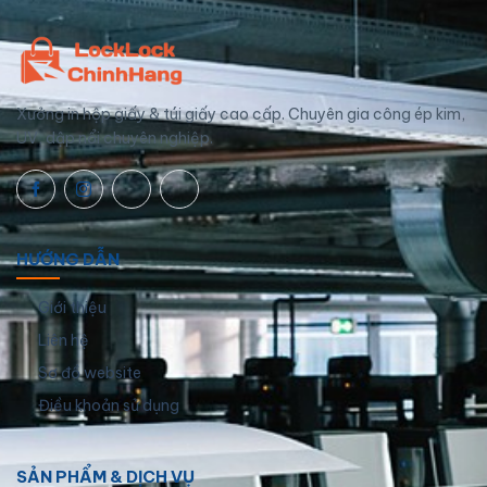
Xưởng in hộp giấy & túi giấy cao cấp. Chuyên gia công ép kim,
UV, dập nổi chuyên nghiệp.
HƯỚNG DẪN
Giới thiệu
Liên hệ
Sơ đồ website
Điều khoản sử dụng
SẢN PHẨM & DỊCH VỤ