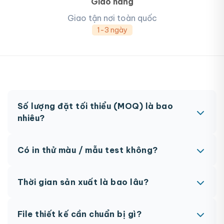
Giao hàng
Giao tận nơi toàn quốc
1-3 ngày
Số lượng đặt tối thiểu (MOQ) là bao
nhiêu?
MOQ từ 300 hộp tùy sản phẩm. Một số sản phẩm
Có in thử màu / mẫu test không?
đặc biệt có thể có MOQ khác nhau.
Có, chúng tôi hỗ trợ in thử trước khi sản xuất đại
Thời gian sản xuất là bao lâu?
trà. Chi phí in thử sẽ được tính vào đơn hàng
chính thức.
Thông thường 7-10 ngày làm việc sau khi duyệt
File thiết kế cần chuẩn bị gì?
maket. Có thể rút ngắn nếu cần gấp, vui lòng liên