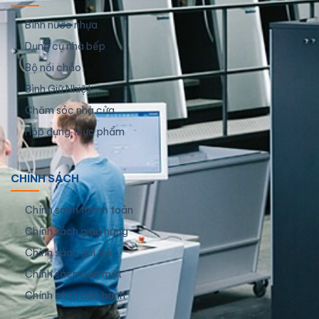
Bình nước nhựa
Dụng cụ nhà bếp
Bộ nồi chảo
Bình Giữ Nhiệt
Chăm sóc nhà cửa
Hộp đựng thực phẩm
CHÍNH SÁCH
Chính sách thanh toán
Chính sách giao hàng
Chính sách đổi trả
Chính sách bảo mật
Chính sách bảo hành