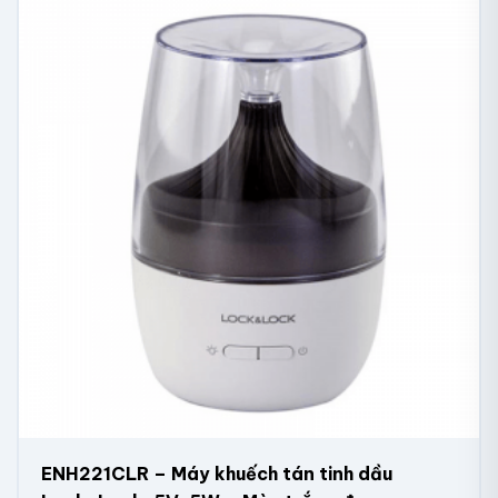
ENH221CLR – Máy khuếch tán tinh dầu