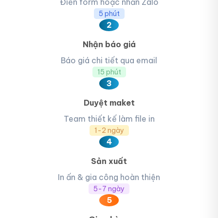
Điền form hoặc nhắn Zalo
5 phút
2
Nhận báo giá
Báo giá chi tiết qua email
15 phút
3
Duyệt maket
Team thiết kế làm file in
1-2 ngày
4
Sản xuất
In ấn & gia công hoàn thiện
5-7 ngày
5