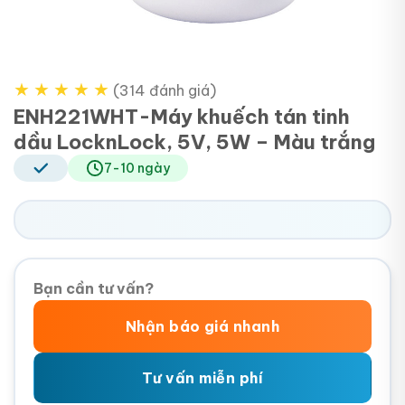
★
★
★
★
★
(314 đánh giá)
ENH221WHT-Máy khuếch tán tinh
dầu LocknLock, 5V, 5W – Màu trắng
7-10 ngày
Bạn cần tư vấn?
Nhận báo giá nhanh
Tư vấn miễn phí