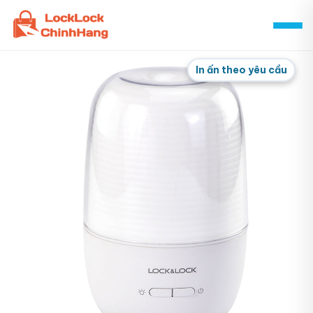
Skip
to
content
In ấn theo yêu cầu