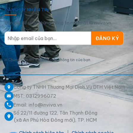
ĐĂNG KÝ NHẬN TIN
Đăng ký để nhận những thông tin mới nhất từ inviva.vn
✉
Chúng tôi cam kết bảo mật thông tin của bạn.
Công ty TNHH Thương Mại Dịch Vụ DTH Việt Nam
MST: 0312996072
Email: info@inviva.vn
Số 22/11 đường 122, Tân Thạnh Đông
(xã An Phú Hòa Đông mới), TP. HCM