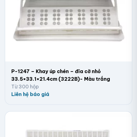
P-1247 – Khay úp chén – đĩa cỡ nhỏ
33.5×33.1×21.4cm (3222B)- Màu trắng
Từ 300 hộp
Liên hệ báo giá