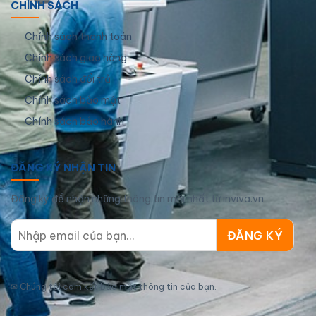
CHÍNH SÁCH
Chính sách thanh toán
Chính sách giao hàng
Chính sách đổi trả
Chính sách bảo mật
Chính sách bảo hành
ĐĂNG KÝ NHẬN TIN
Đăng ký để nhận những thông tin mới nhất từ inviva.vn
✉
Chúng tôi cam kết bảo mật thông tin của bạn.