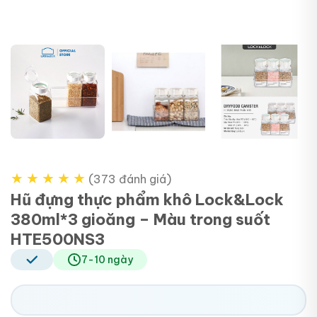
+3
★
★
★
★
★
(373 đánh giá)
Hũ đựng thực phẩm khô Lock&Lock
380ml*3 gioăng – Màu trong suốt
HTE500NS3
7-10 ngày