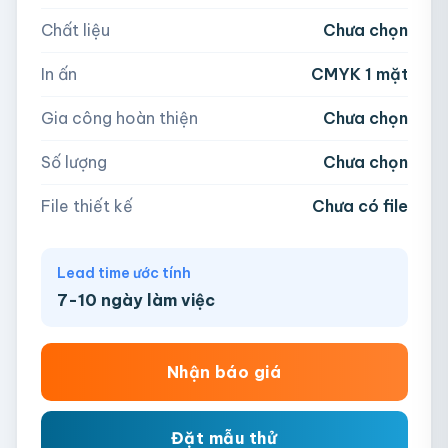
Chất liệu
Chưa chọn
Hoặc nhập số lượng:
📁
In ấn
CMYK 1 mặt
−
+
hộp
Kéo thả file hoặc
click để chọn
Gia công hoàn thiện
Chưa chọn
AI, PDF, EPS, PSD, PNG, JPG (tối đa 50MB)
Số lượng
Chưa chọn
Chưa có file?
Bỏ qua, team hỗ trợ thiết kế →
File thiết kế
Chưa có file
Lead time ước tính
7-10 ngày làm việc
Nhận báo giá
Đặt mẫu thử