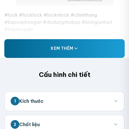
#lock #locklock #locknlock #chinhhang
#bepvaphongan #dodungnhabep #binhgiunhiet
#hubaoquan
XEM THÊM
Cấu hình chi tiết
Kích thước
1
💡 Đo kích thước bên trong hộp (nơi chứa
Chất liệu
2
sản phẩm). Chúng tôi sẽ tính toán kích