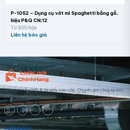
P-1052 – Dụng cụ vớt mì Spaghetti bằng gỗ,
hiệu P&Q CN;12
Từ 300 hộp
Liên hệ báo giá
Xưởng in hộp giấy & túi giấy cao cấp. Chuyên gia công ép kim,
UV, dập nổi chuyên nghiệp.
HƯỚNG DẪN