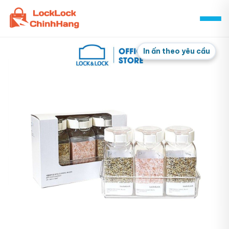
Skip
to
content
In ấn theo yêu cầu