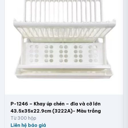
P-1246 – Khay úp chén – đĩa và cỡ lớn
43.5x35x22.9cm (3222A)- Màu trắng
Từ 300 hộp
Liên hệ báo giá