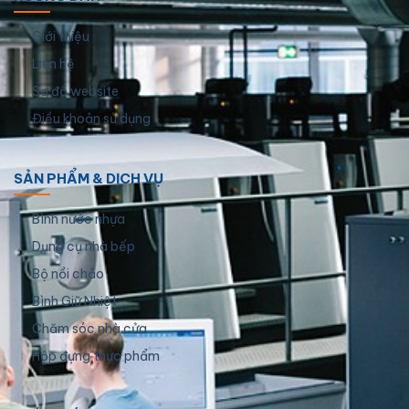
Giới thiệu
Liên hệ
Sơ đồ website
Điều khoản sử dụng
SẢN PHẨM & DỊCH VỤ
Bình nước nhựa
Dụng cụ nhà bếp
Bộ nồi chảo
Bình Giữ Nhiệt
Chăm sóc nhà cửa
Hộp đựng thực phẩm