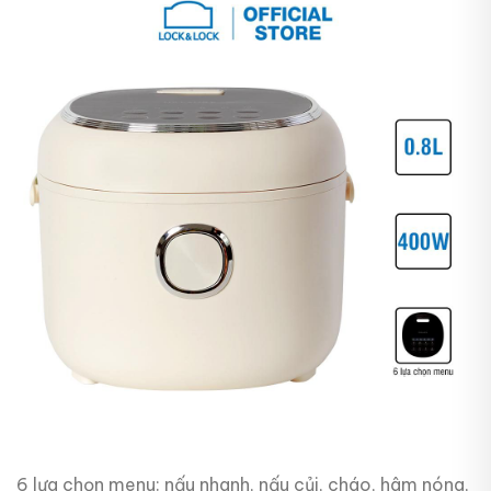
6 lựa chọn menu: nấu nhanh, nấu củi, cháo, hâm nóng,