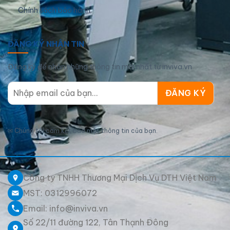
Chính sách bảo hành
ĐĂNG KÝ NHẬN TIN
Đăng ký để nhận những thông tin mới nhất từ inviva.vn
✉
Chúng tôi cam kết bảo mật thông tin của bạn.
Công ty TNHH Thương Mại Dịch Vụ DTH Việt Nam
MST: 0312996072
Email: info@inviva.vn
Số 22/11 đường 122, Tân Thạnh Đông