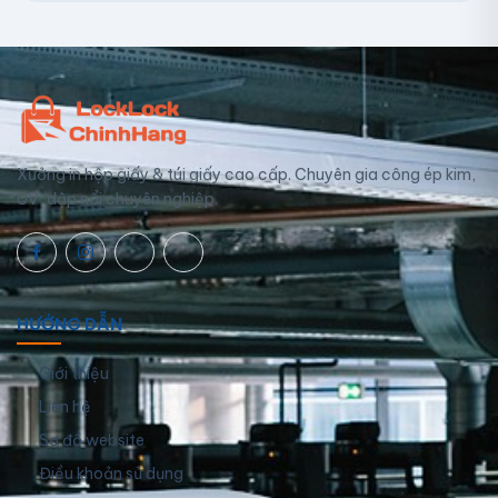
Xưởng in hộp giấy & túi giấy cao cấp. Chuyên gia công ép kim,
UV, dập nổi chuyên nghiệp.
HƯỚNG DẪN
Giới thiệu
Liên hệ
Sơ đồ website
Điều khoản sử dụng