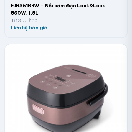
EJR351BRW – Nồi cơm điện Lock&Lock
860W, 1.8L
Từ 300 hộp
Liên hệ báo giá