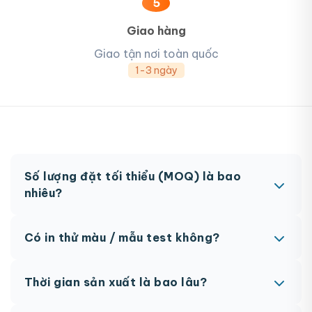
5
Giao hàng
Giao tận nơi toàn quốc
1-3 ngày
Số lượng đặt tối thiểu (MOQ) là bao
nhiêu?
MOQ từ 300 hộp tùy sản phẩm. Một số sản phẩm
Có in thử màu / mẫu test không?
đặc biệt có thể có MOQ khác nhau.
Có, chúng tôi hỗ trợ in thử trước khi sản xuất đại
Thời gian sản xuất là bao lâu?
trà. Chi phí in thử sẽ được tính vào đơn hàng
chính thức.