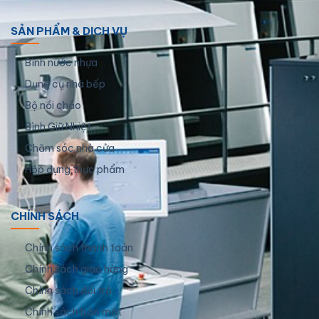
SẢN PHẨM & DỊCH VỤ
Bình nước nhựa
Dụng cụ nhà bếp
Bộ nồi chảo
Bình Giữ Nhiệt
Chăm sóc nhà cửa
Hộp đựng thực phẩm
CHÍNH SÁCH
Chính sách thanh toán
Chính sách giao hàng
Chính sách đổi trả
Chính sách bảo mật