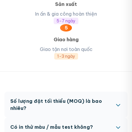
Sản xuất
In ấn & gia công hoàn thiện
5-7 ngày
5
Giao hàng
Giao tận nơi toàn quốc
1-3 ngày
Số lượng đặt tối thiểu (MOQ) là bao
nhiêu?
MOQ từ 300 hộp tùy sản phẩm. Một số sản phẩm
Có in thử màu / mẫu test không?
đặc biệt có thể có MOQ khác nhau.