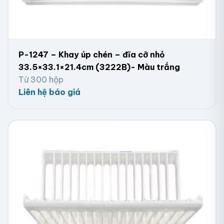
P-1247 – Khay úp chén – đĩa cỡ nhỏ
33.5×33.1×21.4cm (3222B)- Màu trắng
Từ 300 hộp
Liên hệ báo giá