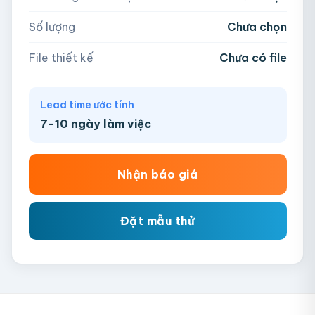
AI, PDF, EPS, PSD, PNG, JPG (tối đa 50MB)
Số lượng
Chưa chọn
Chưa có file?
Bỏ qua, team hỗ trợ thiết kế →
File thiết kế
Chưa có file
Lead time ước tính
7-10 ngày làm việc
Nhận báo giá
Đặt mẫu thử