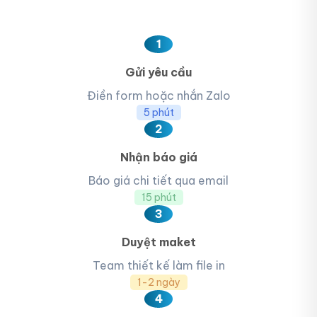
1
Gửi yêu cầu
Điền form hoặc nhắn Zalo
5 phút
2
Nhận báo giá
Báo giá chi tiết qua email
15 phút
3
Duyệt maket
Team thiết kế làm file in
1-2 ngày
4