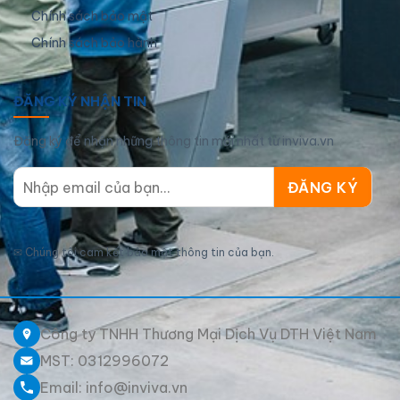
Chính sách bảo mật
Chính sách bảo hành
ĐĂNG KÝ NHẬN TIN
Đăng ký để nhận những thông tin mới nhất từ inviva.vn
✉
Chúng tôi cam kết bảo mật thông tin của bạn.
Công ty TNHH Thương Mại Dịch Vụ DTH Việt Nam
MST: 0312996072
Email: info@inviva.vn