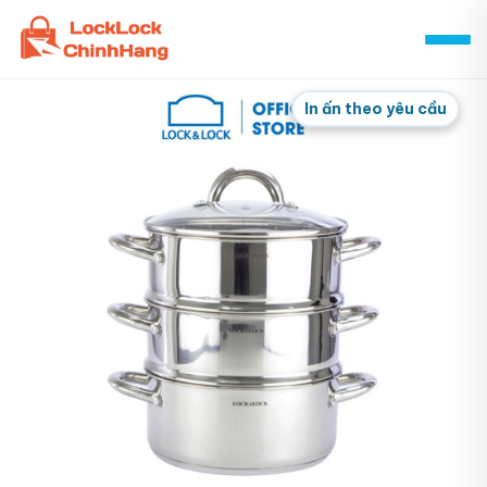
Skip
to
content
In ấn theo yêu cầu