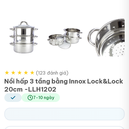
+1
★
★
★
★
★
(123 đánh giá)
Nồi hấp 3 tầng bằng Innox Lock&Lock
20cm -LLH1202
7-10 ngày