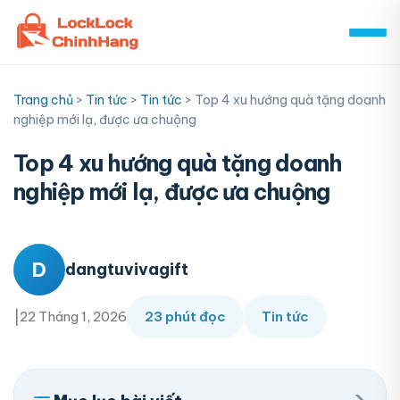
Skip
to
content
Trang chủ
>
Tin tức
>
Tin tức
>
Top 4 xu hướng quà tặng doanh
nghiệp mới lạ, được ưa chuộng
Top 4 xu hướng quà tặng doanh
nghiệp mới lạ, được ưa chuộng
D
dangtuvivagift
|
22 Tháng 1, 2026
23 phút đọc
Tin tức