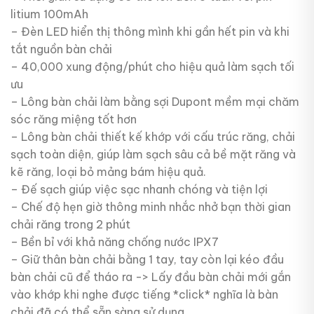
litium 100mAh
– Đèn LED hiển thị thông mình khi gần hết pin và khi
tắt nguồn bàn chải
– 40,000 xung động/phút cho hiệu quả làm sạch tối
ưu
– Lông bàn chải làm bằng sợi Dupont mềm mại chăm
sóc răng miệng tốt hơn
– Lông bàn chải thiết kế khớp với cấu trúc răng, chải
sạch toàn diện, giúp làm sạch sâu cả bề mặt răng và
kẽ răng, loại bỏ mảng bám hiệu quả.
– Đế sạch giúp việc sạc nhanh chóng và tiện lợi
– Chế độ hẹn giờ thông minh nhắc nhở bạn thời gian
chải răng trong 2 phút
– Bền bỉ với khả năng chống nước IPX7
– Giữ thân bàn chải bằng 1 tay, tay còn lại kéo đầu
bàn chải cũ để tháo ra -> Lấy đầu bàn chải mới gắn
vào khớp khi nghe được tiếng *click* nghĩa là bàn
chải đã có thể sẵn sàng sử dụng.