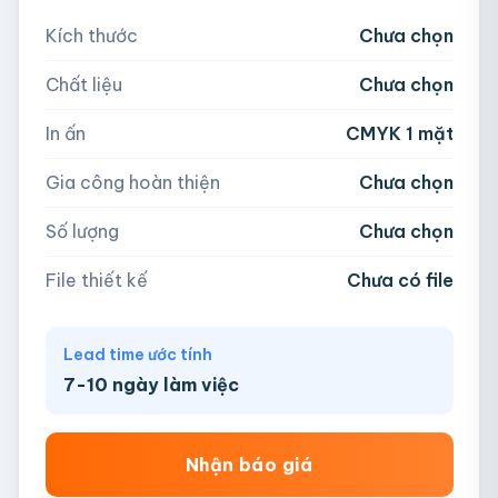
Nếu chưa có file, team sẽ hỗ trợ thiết kế.
Kích thước
Chưa chọn
5,000
Chất liệu
Chưa chọn
Hoặc nhập số lượng:
📁
In ấn
CMYK 1 mặt
−
+
hộp
Kéo thả file hoặc
click để chọn
Gia công hoàn thiện
Chưa chọn
AI, PDF, EPS, PSD, PNG, JPG (tối đa 50MB)
Số lượng
Chưa chọn
Chưa có file?
Bỏ qua, team hỗ trợ thiết kế →
File thiết kế
Chưa có file
Lead time ước tính
7-10 ngày làm việc
Nhận báo giá