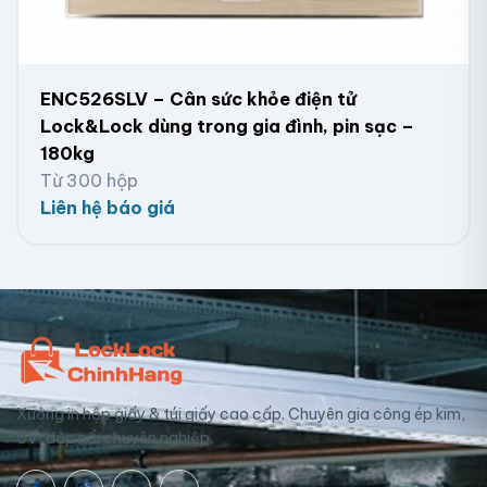
ENC526SLV – Cân sức khỏe điện tử
Lock&Lock dùng trong gia đình, pin sạc –
180kg
Từ 300 hộp
Liên hệ báo giá
Xưởng in hộp giấy & túi giấy cao cấp. Chuyên gia công ép kim,
UV, dập nổi chuyên nghiệp.