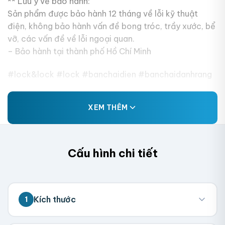
** Lưu ý về bảo hành:
Sản phẩm được bảo hành 12 tháng về lỗi kỹ thuật
điện, không bảo hành vấn đề bong tróc, trầy xước, bể
vỡ, các vấn đề về lỗi ngoại quan.
– Bảo hành tại thành phố Hồ Chí Minh
#lock&lock #lock #banchaidien #banchaidanhrang
XEM THÊM
Cấu hình chi tiết
Kích thước
1