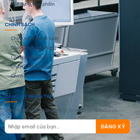
Hộp đựng thực phẩm
CHÍNH SÁCH
Chính sách thanh toán
Chính sách giao hàng
Chính sách đổi trả
Chính sách bảo mật
Chính sách bảo hành
ĐĂNG KÝ NHẬN TIN
Đăng ký để nhận những thông tin mới nhất từ inviva.vn