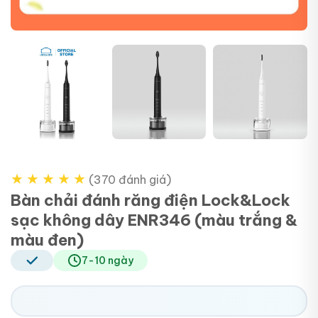
+4
★
★
★
★
★
(370 đánh giá)
Bàn chải đánh răng điện Lock&Lock
sạc không dây ENR346 (màu trắng &
màu đen)
7-10 ngày