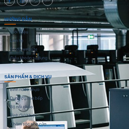
HƯỚNG DẪN
Giới thiệu
Liên hệ
Sơ đồ website
Điều khoản sử dụng
SẢN PHẨM & DỊCH VỤ
Bình nước nhựa
Dụng cụ nhà bếp
Bộ nồi chảo
Bình Giữ Nhiệt
Chăm sóc nhà cửa