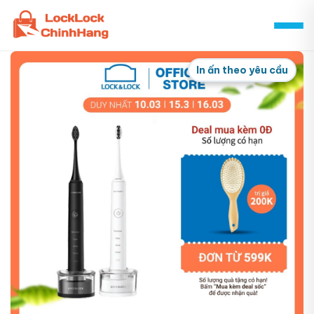
Skip
to
content
In ấn theo yêu cầu