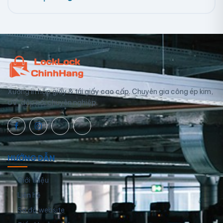
Xưởng in hộp giấy & túi giấy cao cấp. Chuyên gia công ép kim,
UV, dập nổi chuyên nghiệp.
HƯỚNG DẪN
Giới thiệu
Liên hệ
Sơ đồ website