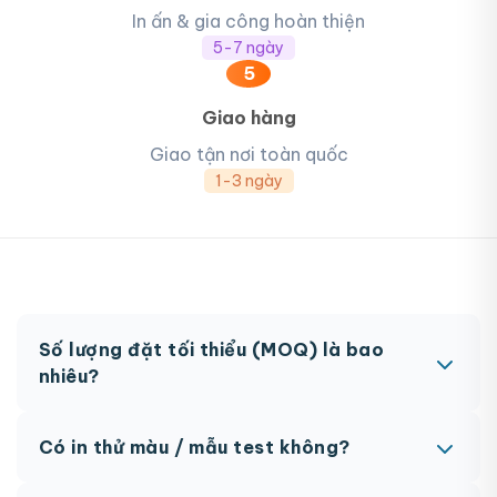
In ấn & gia công hoàn thiện
5-7 ngày
5
Giao hàng
Giao tận nơi toàn quốc
1-3 ngày
Số lượng đặt tối thiểu (MOQ) là bao
nhiêu?
MOQ từ 300 hộp tùy sản phẩm. Một số sản phẩm
Có in thử màu / mẫu test không?
đặc biệt có thể có MOQ khác nhau.
Có, chúng tôi hỗ trợ in thử trước khi sản xuất đại