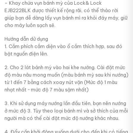
– Khay chứa vụn bánh mỳ của Lock& Lock
EJB222BLK được thiết kế rộng rãi, có thể tháo rời
giúp bạn dễ dàng lấy vụn bánh mì ra khỏi đáy máy, giữ
cho máy luôn sạch sẽ.
Hướng dẫn dử dụng
1. Cắm phích cắm diện vào ổ cắm thích hợp, sau đó
bật nguồn điện lên.
2. Cho 2 lát bánh mỳ vào hai khe nướng. Cài đặt mức
độ màu nâu mong muốn (màu bánh mỳ sau khi nướng)
từ 1 đến 7 bằng cách xoay nút vặn (Mức độ 1 màu
nhạt nhất ~ mức độ 7 màu sậm nhất)
3. Khi sử dụng máy nướng lần đầu tiên, bạn nên nướng
ở mức độ 3. Tùy theo loại bánh mì và sở thích của mỗi
người mà có thể cài đặt mức độ nướng khác nhau.
4. Đẩy cần khởi động xuống dưới cho đến khi có tiếng