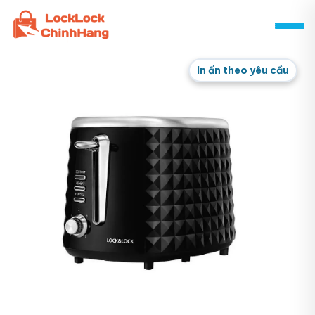
Skip
to
content
In ấn theo yêu cầu