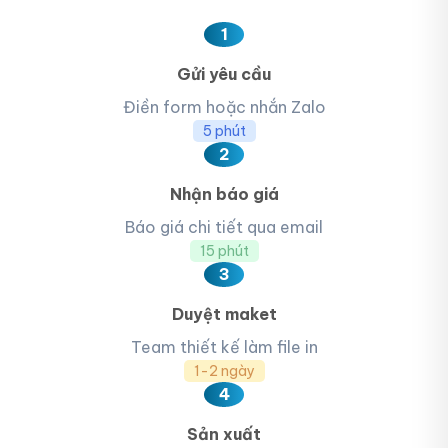
1
Gửi yêu cầu
Điền form hoặc nhắn Zalo
5 phút
2
Nhận báo giá
Báo giá chi tiết qua email
15 phút
3
Duyệt maket
Team thiết kế làm file in
1-2 ngày
4
Sản xuất