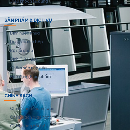
Điều khoản sử dụng
SẢN PHẨM & DỊCH VỤ
Bình nước nhựa
Dụng cụ nhà bếp
Bộ nồi chảo
Bình Giữ Nhiệt
Chăm sóc nhà cửa
Hộp đựng thực phẩm
CHÍNH SÁCH
Chính sách thanh toán
Chính sách giao hàng
Chính sách đổi trả