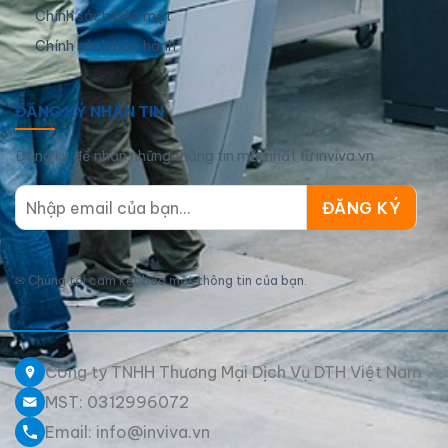
Chính sách bảo mật
Chính sách bảo hành
ĐĂNG KÝ NHẬN TIN
Đăng ký để nhận những thông tin mới nhất từ inviva.vn
✉
Chúng tôi cam kết bảo mật thông tin của bạn.
Công ty TNHH Thương Mại Dịch Vụ DTH Việt Nam
MST: 0312996072
Email: info@inviva.vn