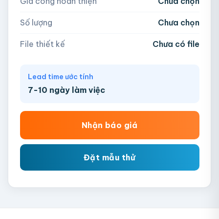
Gia công hoàn thiện
Chưa chọn
AI, PDF, EPS, PSD, PNG, JPG (tối đa 50MB)
Số lượng
Chưa chọn
Chưa có file?
Bỏ qua, team hỗ trợ thiết kế →
File thiết kế
Chưa có file
Lead time ước tính
7-10 ngày làm việc
Nhận báo giá
Đặt mẫu thử