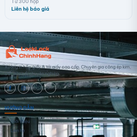
Từ 300 hộp
Liên hệ báo giá
Xưởng in hộp giấy & túi giấy cao cấp. Chuyên gia công ép kim,
UV, dập nổi chuyên nghiệp.
HƯỚNG DẪN
Giới thiệu
Liên hệ