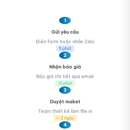
1
Gửi yêu cầu
Điền form hoặc nhắn Zalo
5 phút
2
Nhận báo giá
Báo giá chi tiết qua email
15 phút
3
Duyệt maket
Team thiết kế làm file in
1-2 ngày
4