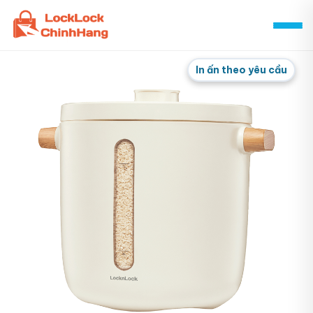
Skip
to
content
In ấn theo yêu cầu