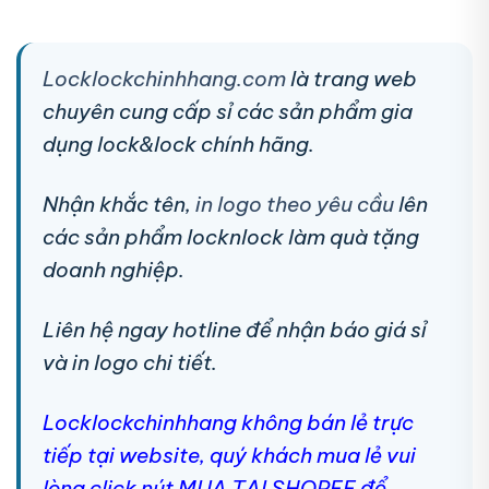
Locklockchinhhang.com
là trang web
chuyên cung cấp sỉ các sản phẩm gia
dụng lock&lock chính hãng.
Nhận khắc tên,
in logo theo yêu cầu
lên
các sản phẩm locknlock làm quà tặng
doanh nghiệp.
Liên hệ ngay hotline để nhận báo giá sỉ
và in logo chi tiết.
Locklockchinhhang không bán lẻ trực
tiếp tại website, quý khách mua lẻ vui
lòng click nút MUA TẠI SHOPEE để