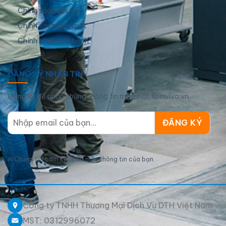
Chính sách đổi trả
Chính sách bảo mật
Chính sách bảo hành
ĐĂNG KÝ NHẬN TIN
Đăng ký để nhận những thông tin mới nhất từ inviva.vn
✉
Chúng tôi cam kết bảo mật thông tin của bạn.
Công ty TNHH Thương Mại Dịch Vụ DTH Việt Nam
MST: 0312996072