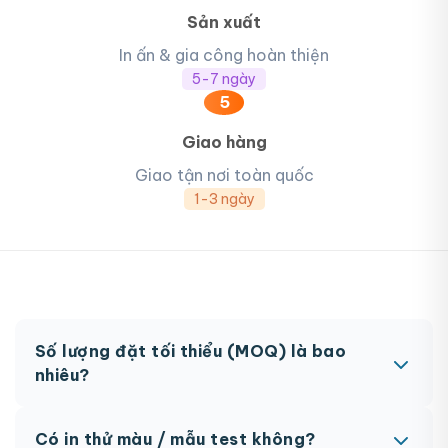
Sản xuất
In ấn & gia công hoàn thiện
5-7 ngày
5
Giao hàng
Giao tận nơi toàn quốc
1-3 ngày
Số lượng đặt tối thiểu (MOQ) là bao
nhiêu?
MOQ từ 300 hộp tùy sản phẩm. Một số sản phẩm
Có in thử màu / mẫu test không?
đặc biệt có thể có MOQ khác nhau.