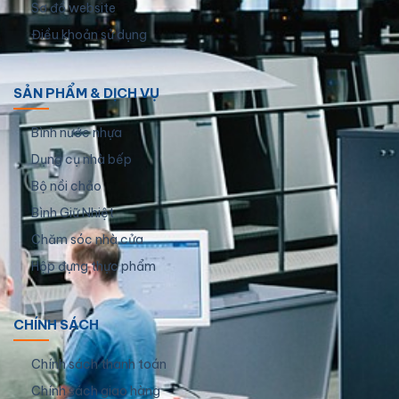
Sơ đồ website
Điều khoản sử dụng
SẢN PHẨM & DỊCH VỤ
Bình nước nhựa
Dụng cụ nhà bếp
Bộ nồi chảo
Bình Giữ Nhiệt
Chăm sóc nhà cửa
Hộp đựng thực phẩm
CHÍNH SÁCH
Chính sách thanh toán
Chính sách giao hàng