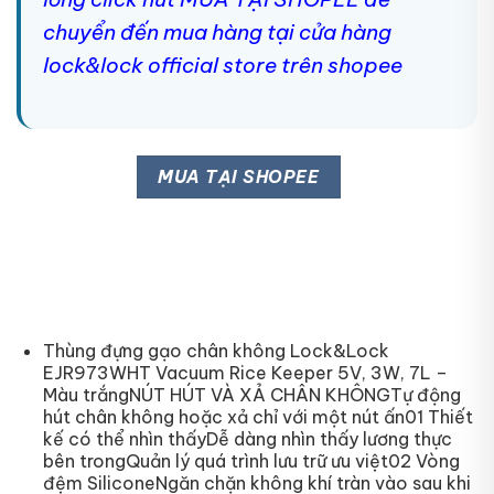
chuyển đến mua hàng tại cửa hàng
lock&lock official store trên shopee
MUA TẠI SHOPEE
Thùng đựng gạo chân không Lock&Lock
EJR973WHT Vacuum Rice Keeper 5V, 3W, 7L –
Màu trắngNÚT HÚT VÀ XẢ CHÂN KHÔNGTự động
hút chân không hoặc xả chỉ với một nút ấn01 Thiết
kế có thể nhìn thấyDễ dàng nhìn thấy lương thực
bên trongQuản lý quá trình lưu trữ ưu việt02 Vòng
đệm SiliconeNgăn chặn không khí tràn vào sau khi