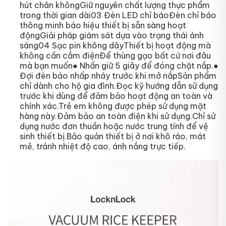
hút chân khôngGiữ nguyên chất lượng thực phẩm
trong thời gian dài03 Đèn LED chỉ báoĐèn chỉ báo
thông minh báo hiệu thiết bị sẵn sàng hoạt
độngGiải pháp giám sát dựa vào trạng thái ánh
sáng04 Sạc pin không dâyThiết bị hoạt động mà
không cần cắm điệnĐể thùng gạo bất cứ nơi đâu
mà bạn muốn● Nhấn giữ 5 giây để đóng chặt nắp.●
Đợi đèn báo nhấp nháy trước khi mở nắpSản phẩm
chỉ dành cho hộ gia đình.Đọc kỹ hướng dẫn sử dụng
trước khi dùng để đảm bảo hoạt động an toàn và
chính xác.Trẻ em không được phép sử dụng mặt
hàng này.Đảm bảo an toàn điện khi sử dụng.Chỉ sử
dụng nước đơn thuần hoặc nước trung tính để vệ
sinh thiết bị.Bảo quản thiết bị ở nơi khô ráo, mát
mẻ, tránh nhiệt độ cao, ánh nắng trực tiếp.