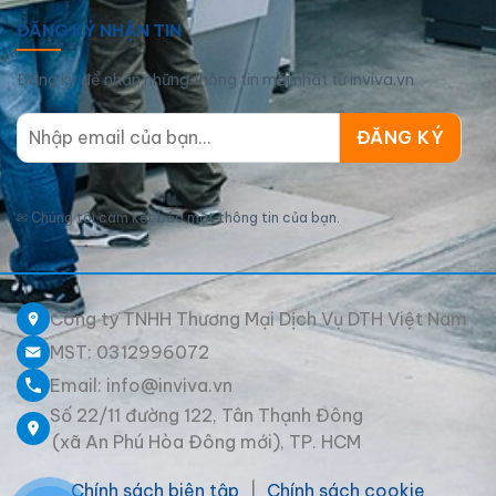
ĐĂNG KÝ NHẬN TIN
Đăng ký để nhận những thông tin mới nhất từ inviva.vn
✉
Chúng tôi cam kết bảo mật thông tin của bạn.
Công ty TNHH Thương Mại Dịch Vụ DTH Việt Nam
MST: 0312996072
Email: info@inviva.vn
Số 22/11 đường 122, Tân Thạnh Đông
(xã An Phú Hòa Đông mới), TP. HCM
Chính sách biên tập
|
Chính sách cookie