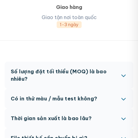
Giao hàng
Giao tận nơi toàn quốc
1-3 ngày
Số lượng đặt tối thiểu (MOQ) là bao
nhiêu?
MOQ từ 300 hộp tùy sản phẩm. Một số sản phẩm
Có in thử màu / mẫu test không?
đặc biệt có thể có MOQ khác nhau.
Có, chúng tôi hỗ trợ in thử trước khi sản xuất đại
Thời gian sản xuất là bao lâu?
trà. Chi phí in thử sẽ được tính vào đơn hàng
chính thức.
Thông thường 7-10 ngày làm việc sau khi duyệt
File thiết kế cần chuẩn bị gì?