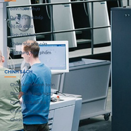
Bình nước nhựa
Dụng cụ nhà bếp
Bộ nồi chảo
Bình Giữ Nhiệt
Chăm sóc nhà cửa
Hộp đựng thực phẩm
CHÍNH SÁCH
Chính sách thanh toán
Chính sách giao hàng
Chính sách đổi trả
Chính sách bảo mật
Chính sách bảo hành