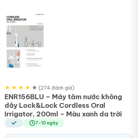
★
★
★
★
★
(274 đánh giá)
ENR156BLU – Máy tăm nước không
dây Lock&Lock Cordless Oral
Irrigator, 200ml – Màu xanh da trời
7-10 ngày