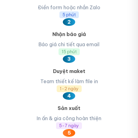
Điền form hoặc nhắn Zalo
5 phút
2
Nhận báo giá
Báo giá chi tiết qua email
15 phút
3
Duyệt maket
Team thiết kế làm file in
1-2 ngày
4
Sản xuất
In ấn & gia công hoàn thiện
5-7 ngày
5