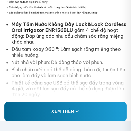
Máy Tăm Nước Không Dây Lock&Lock Cordless
Oral Irrigator ENR156BLU
gồm 4 chế độ hoạt
động: Đáp ứng các nhu cầu chăm sóc răng miệng
khác nhau.
Đầu tăm xoay 360 °: Làm sạch răng miệng theo
nhiều hướng.
Nút nhả vòi phun: Dễ dàng tháo vòi phun.
Bình chứa nước có thể dễ dàng tháo rời, thuận tiện
cho làm đầy và làm sạch bình nước
Thiết kế cổng sạc USB có thể sạc đầy trong vòng
4 giờ, và một lần sạc đầy có thể sử dụng được lên
đến 20 ngày.
XEM THÊM