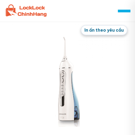
Skip
to
content
In ấn theo yêu cầu