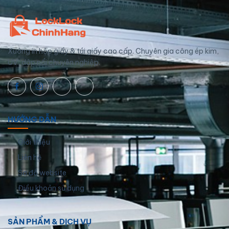
Xưởng in hộp giấy & túi giấy cao cấp. Chuyên gia công ép kim,
UV, dập nổi chuyên nghiệp.
HƯỚNG DẪN
Giới thiệu
Liên hệ
Sơ đồ website
Điều khoản sử dụng
SẢN PHẨM & DỊCH VỤ