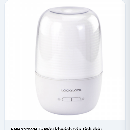
ENH221WHT-Máy khuếch tán tinh dầu