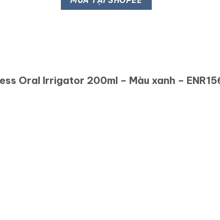
MUA TẠI SHOPEE
ss Oral Irrigator 200ml – Màu xanh – ENR1