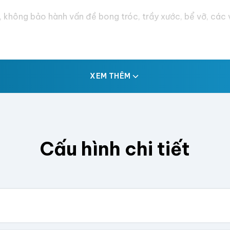
 không bảo hành vấn đề bong tróc, trầy xước, bể vỡ, các v
XEM THÊM
Cấu hình chi tiết