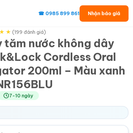
☎ 0985 899 861
Nhận báo giá
★
★
(199 đánh giá)
 tăm nước không dây
k&Lock Cordless Oral
igator 200ml – Màu xanh
NR156BLU
7-10 ngày