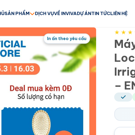
HỦ
SẢN PHẨM
DỊCH VỤ
VỀ INVIVA
DỰ ÁN
TIN TỨC
LIÊN HỆ
★
★
★
In ấn theo yêu cầu
Máy
Loc
Irr
– E