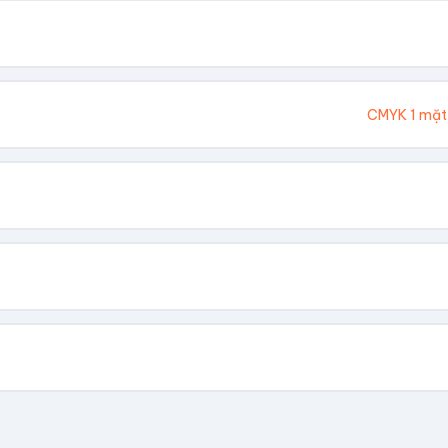
. Chúng tôi sẽ tính toán kích thước tổng thể.
Cao (cm)
Ivory 300gsm
CMYK 1 mặt
hông In
 Vàng
Dập Nổi
biết giá theo số lượng.
có file, team sẽ hỗ trợ thiết kế.