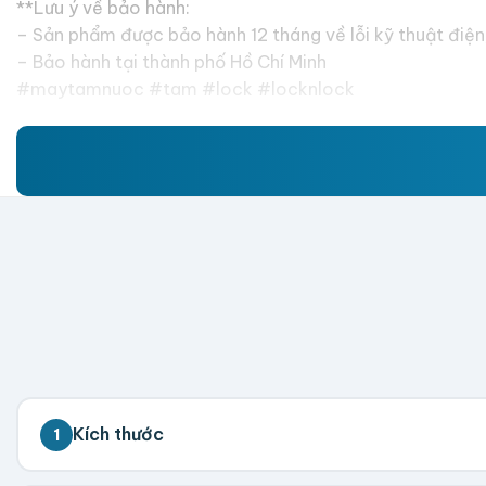
**Lưu ý về bảo hành:
– Sản phẩm được bảo hành 12 tháng về lỗi kỹ thuật điện,
– Bảo hành tại thành phố Hồ Chí Minh
#maytamnuoc #tam #lock #locknlock
Kích thước
1