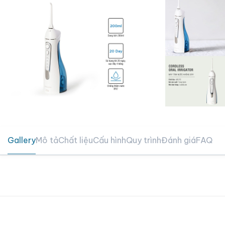
Gallery
Mô tả
Chất liệu
Cấu hình
Quy trình
Đánh giá
FAQ