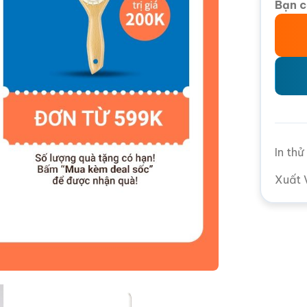
Bạn c
In th
Xuất 