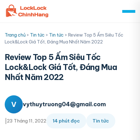
Skip
to
content
Trang chủ
>
Tin tức
>
Tin tức
>
Review Top 5 Ấm Siêu Tốc
Lock&Lock Giá Tốt, Đáng Mua Nhất Năm 2022
Review Top 5 Ấm Siêu Tốc
Lock&Lock Giá Tốt, Đáng Mua
Nhất Năm 2022
V
vythuytruong04@gmail.com
|
23 Tháng 11, 2022
14 phút đọc
Tin tức